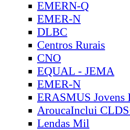
EMERN-Q
EMER-N
DLBC
Centros Rurais
CNO
EQUAL - JEMA
EMER-N
ERASMUS Jovens E
AroucaInclui CLD
Lendas Mil