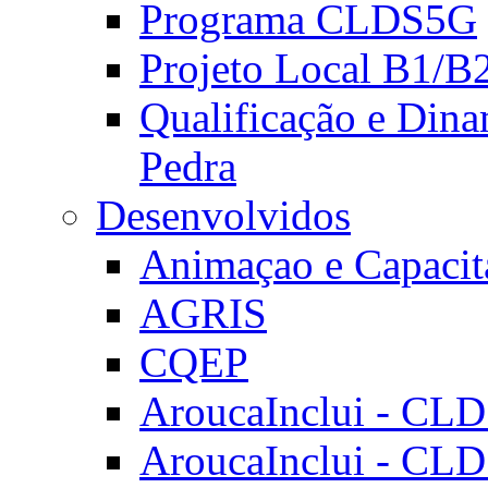
Programa CLDS5G
Projeto Local B1/B
Qualificação e Dina
Pedra
Desenvolvidos
Animaçao e Capacit
AGRIS
CQEP
AroucaInclui - CL
AroucaInclui - CL