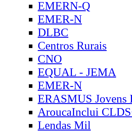
EMERN-Q
EMER-N
DLBC
Centros Rurais
CNO
EQUAL - JEMA
EMER-N
ERASMUS Jovens E
AroucaInclui CLD
Lendas Mil