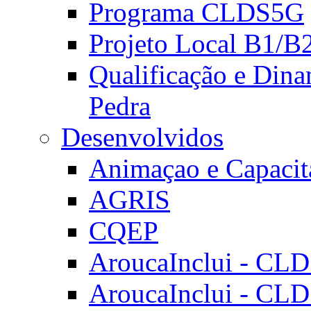
Programa CLDS5G
Projeto Local B1/B
Qualificação e Dina
Pedra
Desenvolvidos
Animaçao e Capacit
AGRIS
CQEP
AroucaInclui - CL
AroucaInclui - CL