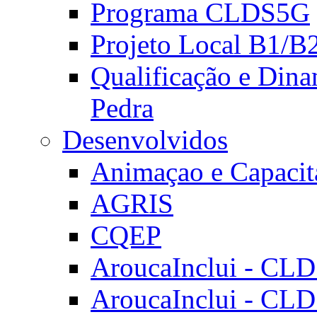
Programa CLDS5G
Projeto Local B1/B
Qualificação e Dina
Pedra
Desenvolvidos
Animaçao e Capacit
AGRIS
CQEP
AroucaInclui - CL
AroucaInclui - CL