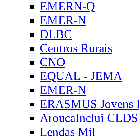
EMERN-Q
EMER-N
DLBC
Centros Rurais
CNO
EQUAL - JEMA
EMER-N
ERASMUS Jovens E
AroucaInclui CLD
Lendas Mil