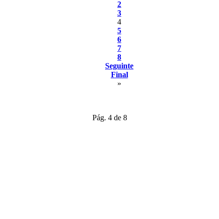
2
3
4
5
6
7
8
Seguinte
Final
»
Pág. 4 de 8