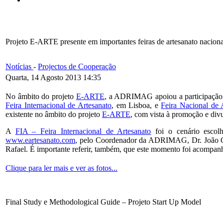
Projeto E-ARTE presente em importantes feiras de artesanato nacionai
Notícias
-
Projectos de Cooperação
Quarta, 14 Agosto 2013 14:35
No âmbito do projeto
E-ARTE
, a
ADRIMAG
apoiou a participação
Feira Internacional de Artesanato
, em Lisboa, e
Feira Nacional de 
existente no âmbito do projeto
E-ARTE
, com vista à promoção e divu
A
FIA – Feira Internacional de Artesanato
foi o cenário escolh
www.eartesanato.com
, pelo Coordenador da
ADRIMAG
, Dr. João
Rafael. É importante referir, também, que este momento foi acompan
Clique para ler mais e ver as fotos...
Final Study e Methodological Guide – Projeto Start Up Model