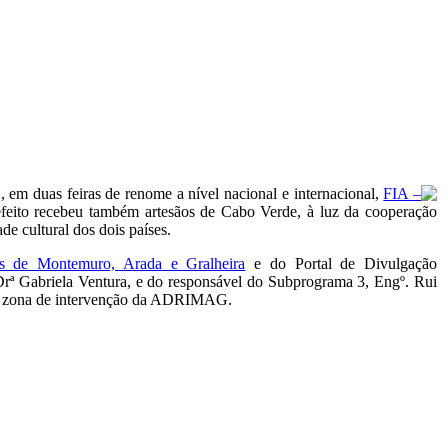
G
, em duas feiras de renome a nível nacional e internacional,
FIA –
feito recebeu também artesãos de Cabo Verde, à luz da cooperação
e cultural dos dois países.
as de Montemuro, Arada e Gralheira
e do Portal de Divulgação
Drª Gabriela Ventura, e do responsável do Subprograma 3, Engº. Rui
 zona de intervenção da
ADRIMAG
.