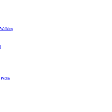
 Walking
l
 Pedra