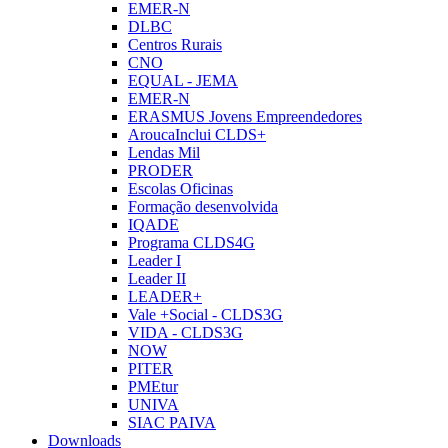
EMER-N
DLBC
Centros Rurais
CNO
EQUAL - JEMA
EMER-N
ERASMUS Jovens Empreendedores
AroucaInclui CLDS+
Lendas Mil
PRODER
Escolas Oficinas
Formação desenvolvida
IQADE
Programa CLDS4G
Leader I
Leader II
LEADER+
Vale +Social - CLDS3G
VIDA - CLDS3G
NOW
PITER
PMEtur
UNIVA
SIAC PAIVA
Downloads