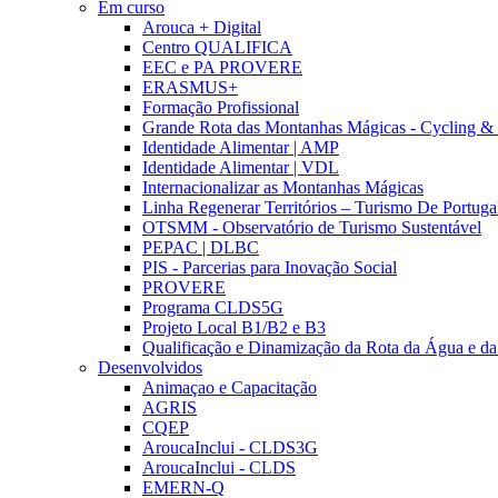
Em curso
Arouca + Digital
Centro QUALIFICA
EEC e PA PROVERE
ERASMUS+
Formação Profissional
Grande Rota das Montanhas Mágicas - Cycling &
Identidade Alimentar | AMP
Identidade Alimentar | VDL
Internacionalizar as Montanhas Mágicas
Linha Regenerar Territórios – Turismo De Portuga
OTSMM - Observatório de Turismo Sustentável
PEPAC | DLBC
PIS - Parcerias para Inovação Social
PROVERE
Programa CLDS5G
Projeto Local B1/B2 e B3
Qualificação e Dinamização da Rota da Água e da
Desenvolvidos
Animaçao e Capacitação
AGRIS
CQEP
AroucaInclui - CLDS3G
AroucaInclui - CLDS
EMERN-Q