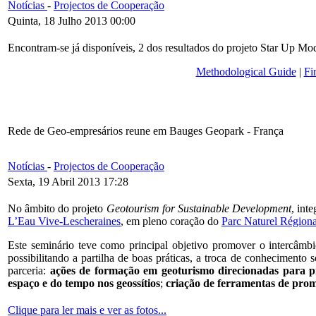
Notícias
-
Projectos de Cooperação
Quinta, 18 Julho 2013 00:00
Encontram-se já disponíveis, 2 dos resultados do projeto Star Up M
Methodological Guide
|
Fi
Rede de Geo-empresários reune em Bauges Geopark - França
Notícias
-
Projectos de Cooperação
Sexta, 19 Abril 2013 17:28
No âmbito do projeto
Geotourism for Sustainable Development
, int
L’Eau Vive-Lescheraines
, em pleno coração do
Parc Naturel Région
Este seminário teve como principal objetivo promover o intercâmbi
possibilitando a partilha de boas práticas, a troca de conhecimento so
parceria:
ações de formação em geoturismo direcionadas para pr
espaço e do tempo nos geossítios
;
criação de ferramentas de prom
Clique para ler mais e ver as fotos...