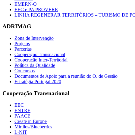
EMERN-Q
EEC e PA PROVERE
LINHA REGENERAR TERRITÓRIOS – TURISMO DE 
ADRIMAG
Zona de Intervenção
Projetos
Parcerias
Cooperação Transnacional
Cooperação Inter-Territorial
Política da Qualidade
Concursos
Documentos de Apoio para a reunião do O. de Gestão
Estratégia Portugal 2020
Cooperação Transnacional
EEC
ENTRE
PAACE
Create in Europe
Mirtilos/Blueberries
L-NIT