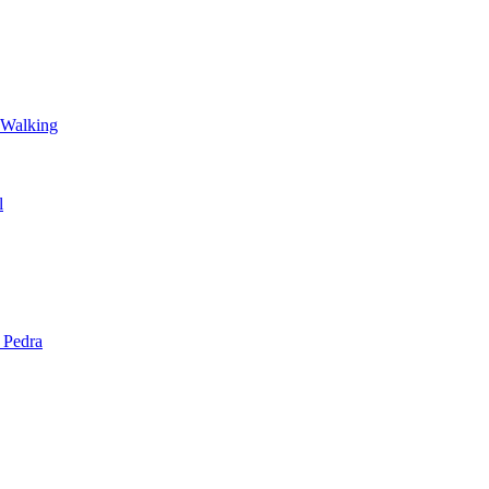
 Walking
l
 Pedra