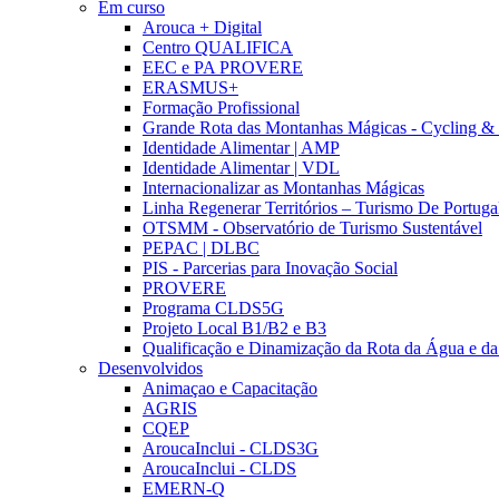
Em curso
Arouca + Digital
Centro QUALIFICA
EEC e PA PROVERE
ERASMUS+
Formação Profissional
Grande Rota das Montanhas Mágicas - Cycling &
Identidade Alimentar | AMP
Identidade Alimentar | VDL
Internacionalizar as Montanhas Mágicas
Linha Regenerar Territórios – Turismo De Portuga
OTSMM - Observatório de Turismo Sustentável
PEPAC | DLBC
PIS - Parcerias para Inovação Social
PROVERE
Programa CLDS5G
Projeto Local B1/B2 e B3
Qualificação e Dinamização da Rota da Água e da
Desenvolvidos
Animaçao e Capacitação
AGRIS
CQEP
AroucaInclui - CLDS3G
AroucaInclui - CLDS
EMERN-Q