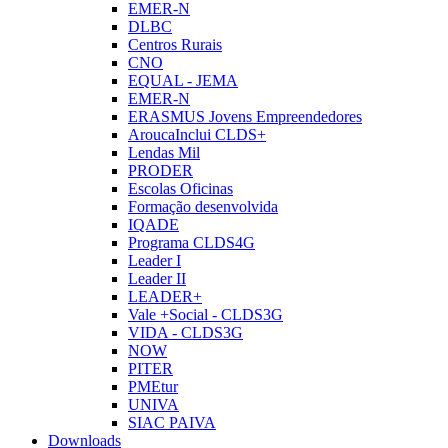
EMER-N
DLBC
Centros Rurais
CNO
EQUAL - JEMA
EMER-N
ERASMUS Jovens Empreendedores
AroucaInclui CLDS+
Lendas Mil
PRODER
Escolas Oficinas
Formação desenvolvida
IQADE
Programa CLDS4G
Leader I
Leader II
LEADER+
Vale +Social - CLDS3G
VIDA - CLDS3G
NOW
PITER
PMEtur
UNIVA
SIAC PAIVA
Downloads