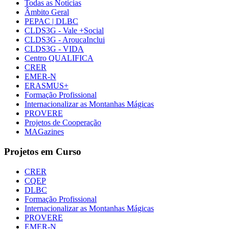
Todas as Notícias
Âmbito Geral
PEPAC | DLBC
CLDS3G - Vale +Social
CLDS3G - AroucaInclui
CLDS3G - VIDA
Centro QUALIFICA
CRER
EMER-N
ERASMUS+
Formação Profissional
Internacionalizar as Montanhas Mágicas
PROVERE
Projetos de Cooperação
MAGazines
Projetos em Curso
CRER
CQEP
DLBC
Formação Profissional
Internacionalizar as Montanhas Mágicas
PROVERE
EMER-N