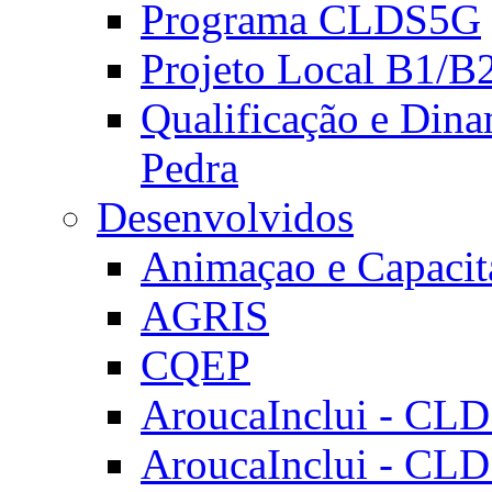
Programa CLDS5G
Projeto Local B1/B
Qualificação e Dina
Pedra
Desenvolvidos
Animaçao e Capacit
AGRIS
CQEP
AroucaInclui - CL
AroucaInclui - CL