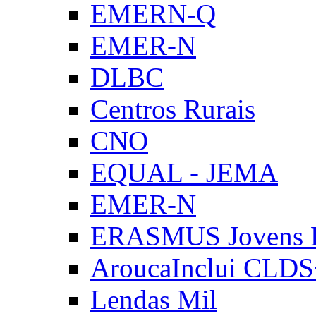
EMERN-Q
EMER-N
DLBC
Centros Rurais
CNO
EQUAL - JEMA
EMER-N
ERASMUS Jovens E
AroucaInclui CLD
Lendas Mil