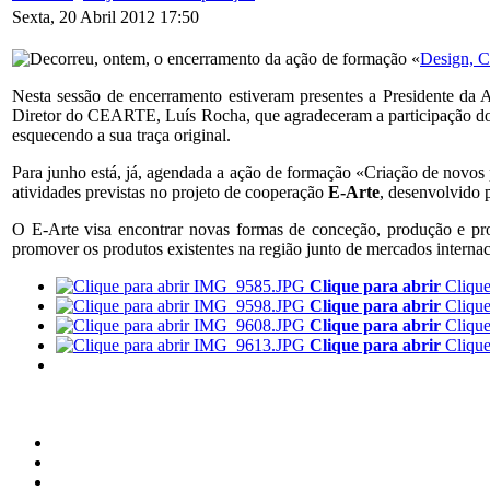
Sexta, 20 Abril 2012 17:50
Decorreu, ontem, o encerramento da ação de formação «
Design, C
Nesta sessão de encerramento estiveram presentes a Presidente
Diretor do CEARTE, Luís Rocha, que agradeceram a participação dos f
esquecendo a sua traça original.
Para junho está, já, agendada a ação de formação «Criação de novos
atividades previstas no projeto de cooperação
E-Arte
, desenvolvid
O E-Arte visa encontrar novas formas de conceção, produção e pro
promover os produtos existentes na região junto de mercados internac
Clique para abrir
Clique
Clique para abrir
Clique
Clique para abrir
Clique
Clique para abrir
Clique