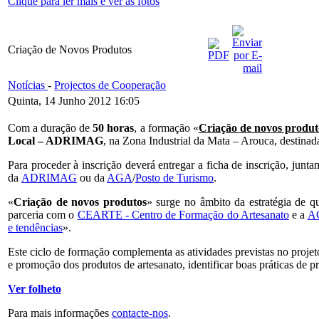
Clique para ler mais e ver as fotos
Criação de Novos Produtos
Notícias
-
Projectos de Cooperação
Quinta, 14 Junho 2012 16:05
Com a duração de
50 horas
, a formação «
Criação de novos produt
Local – ADRIMAG
, na Zona Industrial da Mata – Arouca, destinada
Para proceder à inscrição deverá entregar a ficha de inscrição, junta
da
ADRIMAG
ou da
AGA
/
Posto de Turismo
.
«
Criação de novos produtos
» surge no âmbito da estratégia de 
parceria com o
CEARTE - Centro de Formação do Artesanato
e a
AG
e tendências
».
Este ciclo de formação complementa as atividades previstas no proj
e promoção dos produtos de artesanato, identificar boas práticas de 
Ver folheto
Para mais informações
contacte-nos
.