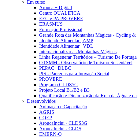
Em curso
Arouca + Digital
Centro QUALIFICA
EEC e PA PROVERE
ERASMUS+
Formação Profissional
Grande Rota das Montanhas Mágicas - Cycling &
Identidade Alimentar | AMP
Identidade Alimentar | VDL
Internacionalizar as Montanhas Mágicas
Linha Regenerar Territórios – Turismo De Portuga
OTSMM - Observatório de Turismo Sustentável
PEPAC | DLBC
PIS - Parcerias para Inovação Social
PROVERE
Programa CLDS5G
Projeto Local B1/B2 e B3
Qualificação e Dinamização da Rota da Água e da
Desenvolvidos
Animaçao e Capacitação
AGRIS
CQEP
AroucaInclui - CLDS3G
AroucaInclui - CLDS
EMERN-Q