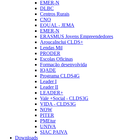
EMER-N
DLBC
Centros Rurais
CNO
EQUAL - JEMA
EMER-N
ERASMUS Jovens Empreendedores
AroucaInclui CLDS+
Lendas Mil
PRODER
Escolas Oficinas
Formação desenvolvida
IQADE
Programa CLDS4G
Leader I
Leader II
LEADER+
Vale +Social - CLDS3G
VIDA - CLDS3G
NOW
PITER
PMEtur
UNIVA
SIAC PAIVA
Downloads