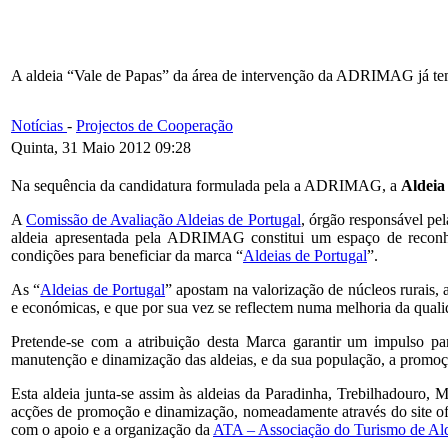
A aldeia “Vale de Papas” da área de intervenção da ADRIMAG já te
Notícias
-
Projectos de Cooperação
Quinta, 31 Maio 2012 09:28
Na sequência da candidatura formulada pela a ADRIMAG, a
Aldeia
A
Comissão de Avaliação Aldeias de Portugal
, órgão responsável pel
aldeia apresentada pela ADRIMAG constitui um espaço de reconhec
condições para beneficiar da marca “
Aldeias de Portugal
”.
As “
Aldeias de Portugal
” apostam na valorização de núcleos rurais,
e económicas, e que por sua vez se reflectem numa melhoria da quali
Pretende-se com a atribuição desta Marca garantir um impulso par
manutenção e dinamização das aldeias, e da sua população, a promoção 
Esta aldeia junta-se assim às aldeias da Paradinha, Trebilhadouro,
acções de promoção e dinamização, nomeadamente através do site of
com o apoio e a organização da
ATA – Associação do Turismo de Al