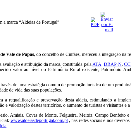
m a marca “Aldeias de Portugal”
 de Vale de Papas
, do concelho de Cinfães, mereceu a integração na re
a avaliação e atribuição da marca, constituída pela
ATA
,
DRAP-N
,
CC
ido valor ao nível do Património Rural existente, Património Ambi
 através de uma estratégia comum de promoção turística de um produto/s
dade de vida das suas populações.
a a requalificação e preservação desta aldeia, estimulando a imple
e valorização destes territórios, o aumento de turistas e visitantes e 
 Mesio, Amiais, Covas de Monte, Felgueira, Meitriz, Campo Benfeito 
icial:
www.aldeiasdeportugal.com.pt
, nas redes sociais e nos diversos
deia
.