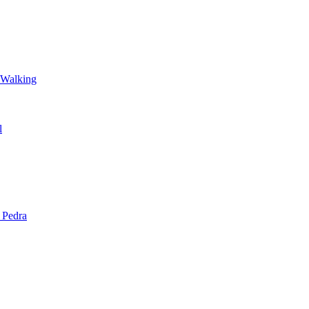
 Walking
l
 Pedra