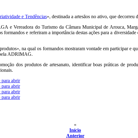
riatividade e Tendências
», destinada a artesãos no ativo, que decorreu 
 da AGA e Vereadora do Turismo da Câmara Municipal de Arouca, Ma
ormandos e referiram a importância destas ações para a diversidade e
 produtos», na qual os formandos mostraram vontade em participar e q
o pela ADRIMAG.
moção dos produtos de artesanato, identificar boas práticas de prod
ionais.
 para abrir
 para abrir
 para abrir
 para abrir
«
Início
Anterior