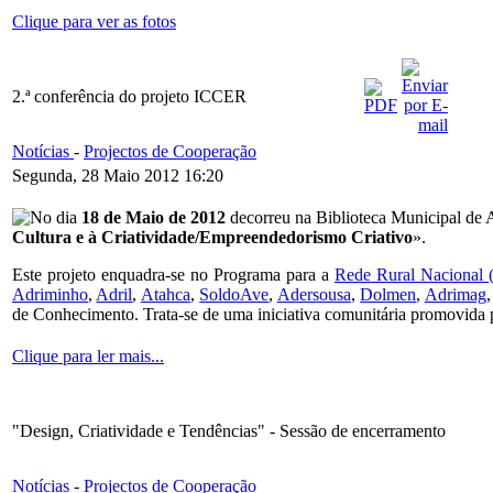
Clique para ver as fotos
2.ª conferência do projeto ICCER
Notícias
-
Projectos de Cooperação
Segunda, 28 Maio 2012 16:20
No dia
18 de Maio de 2012
decorreu na Biblioteca Municipal de A
Cultura e à Criatividade/Empreendedorismo Criativo
».
Este projeto enquadra-se no Programa para a
Rede Rural Nacional
Adriminho
,
Adril
,
Atahca
,
SoldoAve
,
Adersousa
,
Dolmen
,
Adrimag
de Conhecimento. Trata-se de uma iniciativa comunitária promovida
Clique para ler mais...
"Design, Criatividade e Tendências" - Sessão de encerramento
Notícias
-
Projectos de Cooperação