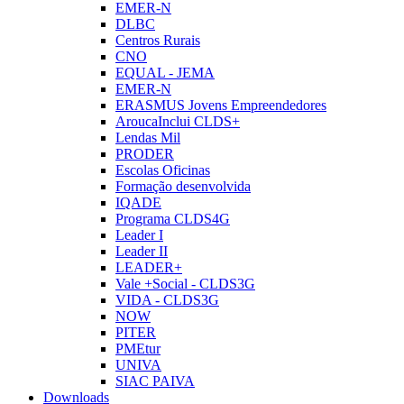
EMER-N
DLBC
Centros Rurais
CNO
EQUAL - JEMA
EMER-N
ERASMUS Jovens Empreendedores
AroucaInclui CLDS+
Lendas Mil
PRODER
Escolas Oficinas
Formação desenvolvida
IQADE
Programa CLDS4G
Leader I
Leader II
LEADER+
Vale +Social - CLDS3G
VIDA - CLDS3G
NOW
PITER
PMEtur
UNIVA
SIAC PAIVA
Downloads