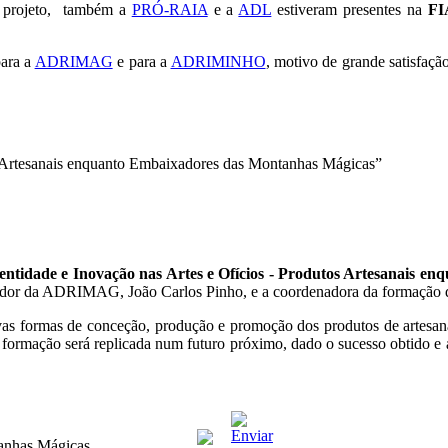
do projeto, também a
PRÓ-RAIA
e a
ADL
estiveram presentes na
FI
para a
ADRIMAG
e para a
ADRIMINHO
, motivo de grande satisfaç
s Artesanais enquanto Embaixadores das Montanhas Mágicas”
entidade e Inovação nas Artes e Ofícios - Produtos Artesanais 
ador da ADRIMAG, João Carlos Pinho, e a coordenadora da formação
as formas de conceção, produção e promoção dos produtos de artesanato 
a formação será replicada num futuro próximo, dado o sucesso obtido e
anhas Mágicas