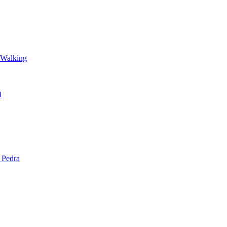
 Walking
l
 Pedra