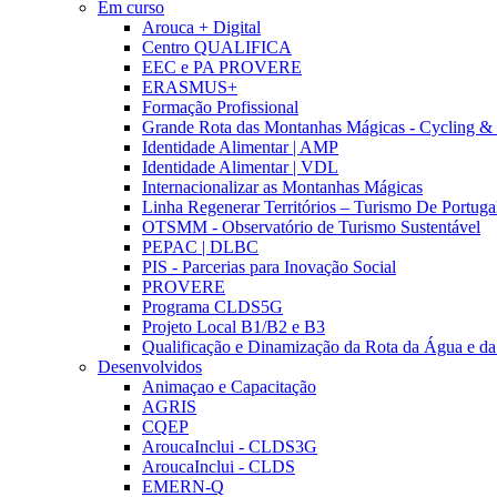
Em curso
Arouca + Digital
Centro QUALIFICA
EEC e PA PROVERE
ERASMUS+
Formação Profissional
Grande Rota das Montanhas Mágicas - Cycling &
Identidade Alimentar | AMP
Identidade Alimentar | VDL
Internacionalizar as Montanhas Mágicas
Linha Regenerar Territórios – Turismo De Portuga
OTSMM - Observatório de Turismo Sustentável
PEPAC | DLBC
PIS - Parcerias para Inovação Social
PROVERE
Programa CLDS5G
Projeto Local B1/B2 e B3
Qualificação e Dinamização da Rota da Água e da
Desenvolvidos
Animaçao e Capacitação
AGRIS
CQEP
AroucaInclui - CLDS3G
AroucaInclui - CLDS
EMERN-Q