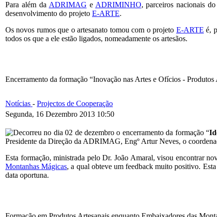
Para além da
ADRIMAG
e
ADRIMINHO
, parceiros nacionais 
desenvolvimento do projeto
E-ARTE
.
Os novos rumos que o artesanato tomou com o projeto
E-ARTE
é, 
todos os que a ele estão ligados, nomeadamente os artesãos.
Encerramento da formação “Inovação nas Artes e Ofícios - Produto
Notícias
-
Projectos de Cooperação
Segunda, 16 Dezembro 2013 10:50
Decorreu no dia 02 de dezembro o encerramento da formação “
Id
Presidente da Direção da ADRIMAG, Engº Artur Neves, o coorden
Esta formação, ministrada pelo Dr. João Amaral, visou encontrar nov
Montanhas Mágicas
, a qual obteve um feedback muito positivo. Est
data oportuna.
Formação em Produtos Artesanais enquanto Embaixadores das Mont