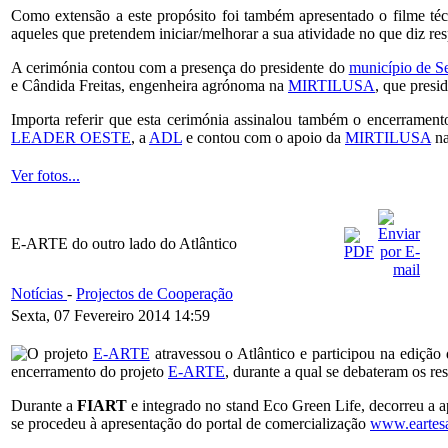
Como extensão a este propósito foi também apresentado o filme técn
aqueles que pretendem iniciar/melhorar a sua atividade no que diz re
A cerimónia contou com a presença do presidente do
município de S
e Cândida Freitas, engenheira agrónoma na
MIRTILUSA
, que presi
Importa referir que esta cerimónia assinalou também o encerrament
LEADER OESTE
, a
ADL
e contou com o apoio da
MIRTILUSA
na
Ver fotos...
E-ARTE do outro lado do Atlântico
Notícias
-
Projectos de Cooperação
Sexta, 07 Fevereiro 2014 14:59
O projeto
E-ARTE
atravessou o Atlântico e participou na ediçã
encerramento do projeto
E-ARTE
, durante a qual se debateram os res
Durante a
FIART
e integrado no stand Eco Green Life, decorreu a 
se procedeu à apresentação do portal de comercialização
www.eartes