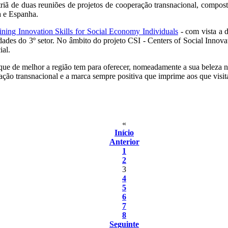
triã de duas reuniões de projetos de cooperação transnacional, compos
a e Espanha.
ining Innovation Skills for Social Economy Individuals
- com vista a 
des do 3º setor. No âmbito do projeto CSI - Centers of Social Innovatio
ial.
que de melhor a região tem para oferecer, nomeadamente a sua beleza nat
ação transnacional e a marca sempre positiva que imprime aos que visita
«
Início
Anterior
1
2
3
4
5
6
7
8
Seguinte