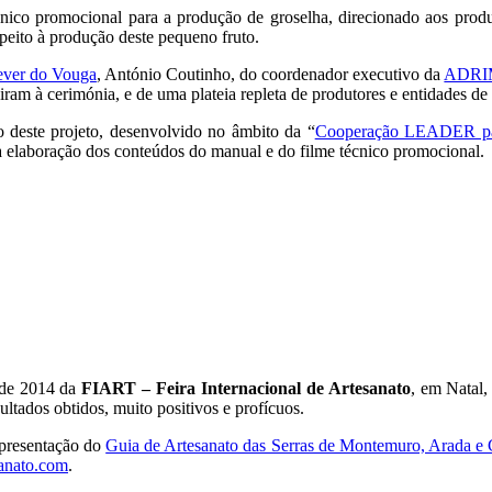
ico promocional para a produção de groselha, direcionado aos produt
speito à produção deste pequeno fruto.
ever do Vouga
, António Coutinho, do coordenador executivo da
ADR
diram à cerimónia, e de uma plateia repleta de produtores e entidades de 
o deste projeto, desenvolvido no âmbito da “
Cooperação LEADER pa
 elaboração dos conteúdos do manual e do filme técnico promocional.
o de 2014 da
FIART – Feira Internacional de Artesanato
, em Natal,
ultados obtidos, muito positivos e profícuos.
apresentação do
Guia de Artesanato das Serras de Montemuro, Arada e G
anato.com
.