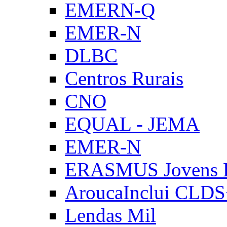
EMERN-Q
EMER-N
DLBC
Centros Rurais
CNO
EQUAL - JEMA
EMER-N
ERASMUS Jovens E
AroucaInclui CLD
Lendas Mil