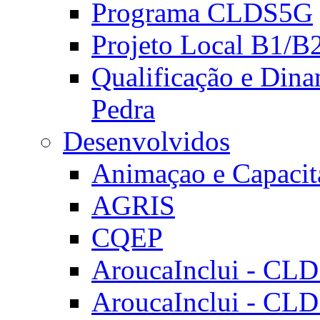
Programa CLDS5G
Projeto Local B1/B
Qualificação e Dina
Pedra
Desenvolvidos
Animaçao e Capacit
AGRIS
CQEP
AroucaInclui - CL
AroucaInclui - CL