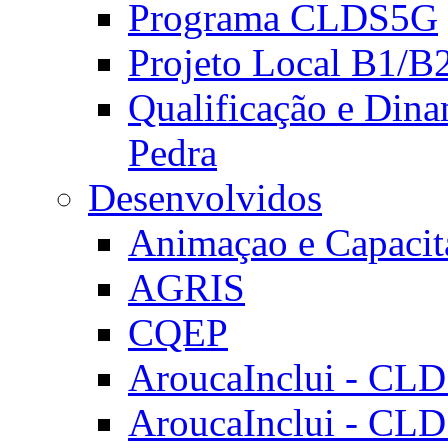
Programa CLDS5G
Projeto Local B1/B
Qualificação e Dina
Pedra
Desenvolvidos
Animaçao e Capacit
AGRIS
CQEP
AroucaInclui - CL
AroucaInclui - CL