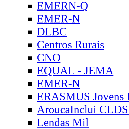
EMERN-Q
EMER-N
DLBC
Centros Rurais
CNO
EQUAL - JEMA
EMER-N
ERASMUS Jovens E
AroucaInclui CLD
Lendas Mil