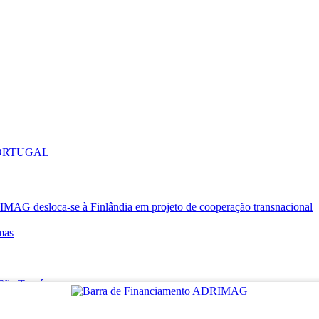
PORTUGAL
oca-se à Finlândia em projeto de cooperação transnacional
mas
e São Tomé
RT VILLAGES