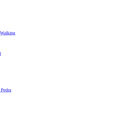
 Walking
l
 Pedra