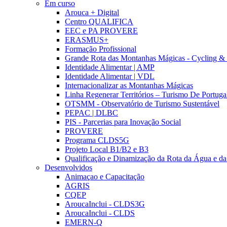
Em curso
Arouca + Digital
Centro QUALIFICA
EEC e PA PROVERE
ERASMUS+
Formação Profissional
Grande Rota das Montanhas Mágicas - Cycling &
Identidade Alimentar | AMP
Identidade Alimentar | VDL
Internacionalizar as Montanhas Mágicas
Linha Regenerar Territórios – Turismo De Portuga
OTSMM - Observatório de Turismo Sustentável
PEPAC | DLBC
PIS - Parcerias para Inovação Social
PROVERE
Programa CLDS5G
Projeto Local B1/B2 e B3
Qualificação e Dinamização da Rota da Água e da
Desenvolvidos
Animaçao e Capacitação
AGRIS
CQEP
AroucaInclui - CLDS3G
AroucaInclui - CLDS
EMERN-Q