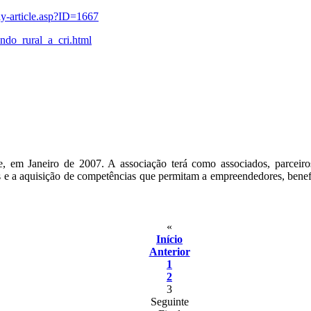
lay-article.asp?ID=1667
undo_rural_a_cri.html
, em Janeiro de 2007. A associação terá como associados, parceiro
 e a aquisição de competências que permitam a empreendedores, benefi
«
Início
Anterior
1
2
3
Seguinte