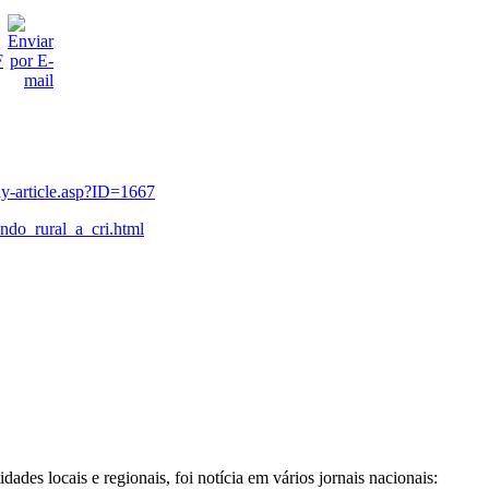
lay-article.asp?ID=1667
undo_rural_a_cri.html
 locais e regionais, foi notícia em vários jornais nacionais: