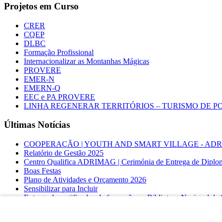
Projetos em Curso
CRER
CQEP
DLBC
Formação Profissional
Internacionalizar as Montanhas Mágicas
PROVERE
EMER-N
EMERN-Q
EEC e PA PROVERE
LINHA REGENERAR TERRITÓRIOS – TURISMO DE 
Últimas Notícias
COOPERAÇÃO | YOUTH AND SMART VILLAGE - ADRIMAG desl
Relatório de Gestão 2025
Centro Qualifica ADRIMAG | Cerimónia de Entrega de Diplo
Boas Festas
Plano de Atividades e Orçamento 2026
Sensibilizar para Incluir
Entrega de certificados de formação na Biblioteca Nacional d
COOPERAÇÃO INTERNACIONAL | YOUTH AND SMA
Linha Regenerar Territórios – Turismo de Portugal