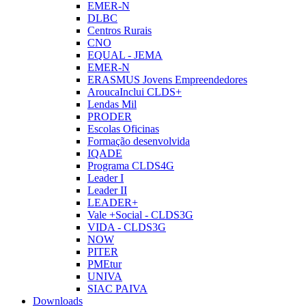
EMER-N
DLBC
Centros Rurais
CNO
EQUAL - JEMA
EMER-N
ERASMUS Jovens Empreendedores
AroucaInclui CLDS+
Lendas Mil
PRODER
Escolas Oficinas
Formação desenvolvida
IQADE
Programa CLDS4G
Leader I
Leader II
LEADER+
Vale +Social - CLDS3G
VIDA - CLDS3G
NOW
PITER
PMEtur
UNIVA
SIAC PAIVA
Downloads