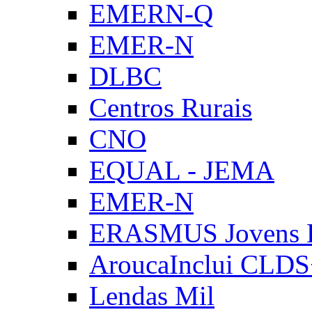
EMERN-Q
EMER-N
DLBC
Centros Rurais
CNO
EQUAL - JEMA
EMER-N
ERASMUS Jovens E
AroucaInclui CLD
Lendas Mil