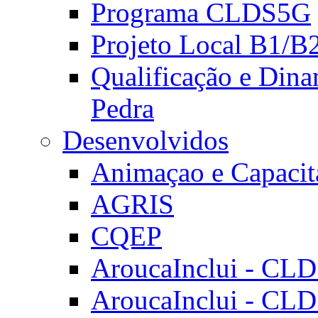
Programa CLDS5G
Projeto Local B1/B
Qualificação e Dina
Pedra
Desenvolvidos
Animaçao e Capacit
AGRIS
CQEP
AroucaInclui - CL
AroucaInclui - CL