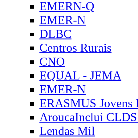
EMERN-Q
EMER-N
DLBC
Centros Rurais
CNO
EQUAL - JEMA
EMER-N
ERASMUS Jovens E
AroucaInclui CLD
Lendas Mil