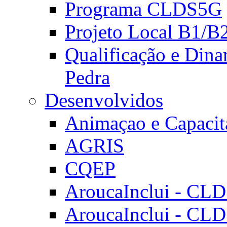
Programa CLDS5G
Projeto Local B1/B
Qualificação e Dina
Pedra
Desenvolvidos
Animaçao e Capacit
AGRIS
CQEP
AroucaInclui - CL
AroucaInclui - CL