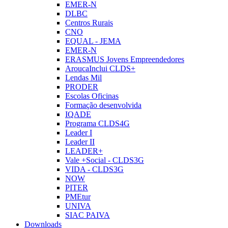
EMER-N
DLBC
Centros Rurais
CNO
EQUAL - JEMA
EMER-N
ERASMUS Jovens Empreendedores
AroucaInclui CLDS+
Lendas Mil
PRODER
Escolas Oficinas
Formação desenvolvida
IQADE
Programa CLDS4G
Leader I
Leader II
LEADER+
Vale +Social - CLDS3G
VIDA - CLDS3G
NOW
PITER
PMEtur
UNIVA
SIAC PAIVA
Downloads