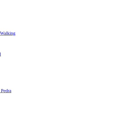
 Walking
l
 Pedra