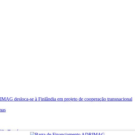
oca-se à Finlândia em projeto de cooperação transnacional
mas
e São Tomé