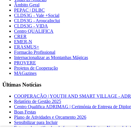
Âmbito Geral
PEPAC | DLBC
CLDS3G - Vale +Social
CLDS3G - AroucaInclui
CLDS3G - VIDA
Centro QUALIFICA
CRER
EMER-N
ERASMUS+
Formação Profissional
Internacionalizar as Montanhas Mágicas
PROVERE
Projetos de Cooperação
MAGazines
Últimas Notícias
COOPERAÇÃO | YOUTH AND SMART VILLAGE - ADRIMAG desl
Relatório de Gestão 2025
Centro Qualifica ADRIMAG | Cerimónia de Entrega de Diplo
Boas Festas
Plano de Atividades e Orçamento 2026
Sensibilizar para Incluir
Entrega de certificados de formação na Biblioteca Nacional d