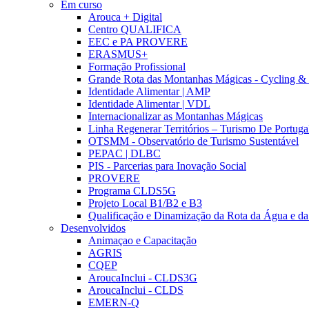
Em curso
Arouca + Digital
Centro QUALIFICA
EEC e PA PROVERE
ERASMUS+
Formação Profissional
Grande Rota das Montanhas Mágicas - Cycling &
Identidade Alimentar | AMP
Identidade Alimentar | VDL
Internacionalizar as Montanhas Mágicas
Linha Regenerar Territórios – Turismo De Portuga
OTSMM - Observatório de Turismo Sustentável
PEPAC | DLBC
PIS - Parcerias para Inovação Social
PROVERE
Programa CLDS5G
Projeto Local B1/B2 e B3
Qualificação e Dinamização da Rota da Água e da
Desenvolvidos
Animaçao e Capacitação
AGRIS
CQEP
AroucaInclui - CLDS3G
AroucaInclui - CLDS
EMERN-Q