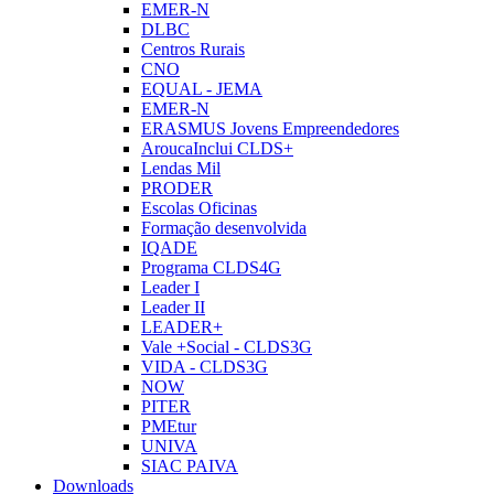
EMER-N
DLBC
Centros Rurais
CNO
EQUAL - JEMA
EMER-N
ERASMUS Jovens Empreendedores
AroucaInclui CLDS+
Lendas Mil
PRODER
Escolas Oficinas
Formação desenvolvida
IQADE
Programa CLDS4G
Leader I
Leader II
LEADER+
Vale +Social - CLDS3G
VIDA - CLDS3G
NOW
PITER
PMEtur
UNIVA
SIAC PAIVA
Downloads