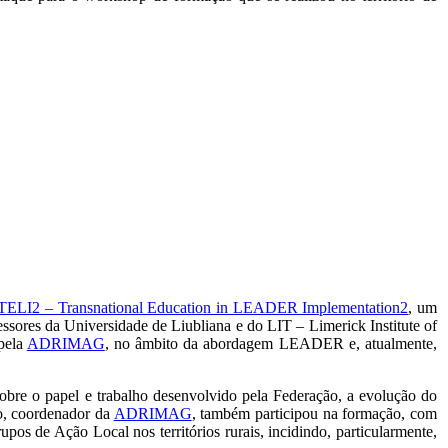
TELI2 – Transnational Education in LEADER Implementation2
, um
essores da Universidade de Liubliana e do LIT – Limerick Institute of
 pela
ADRIMAG
, no âmbito da abordagem LEADER e, atualmente,
 sobre o papel e trabalho desenvolvido pela Federação, a evolução do
ho, coordenador da
ADRIMAG
, também participou na formação, com
pos de Ação Local nos territórios rurais, incidindo, particularmente,