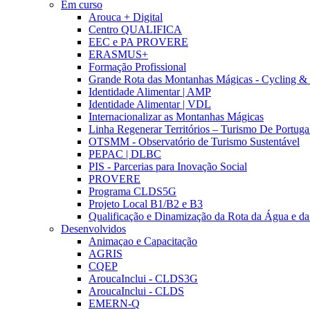
Em curso
Arouca + Digital
Centro QUALIFICA
EEC e PA PROVERE
ERASMUS+
Formação Profissional
Grande Rota das Montanhas Mágicas - Cycling &
Identidade Alimentar | AMP
Identidade Alimentar | VDL
Internacionalizar as Montanhas Mágicas
Linha Regenerar Territórios – Turismo De Portuga
OTSMM - Observatório de Turismo Sustentável
PEPAC | DLBC
PIS - Parcerias para Inovação Social
PROVERE
Programa CLDS5G
Projeto Local B1/B2 e B3
Qualificação e Dinamização da Rota da Água e da
Desenvolvidos
Animaçao e Capacitação
AGRIS
CQEP
AroucaInclui - CLDS3G
AroucaInclui - CLDS
EMERN-Q