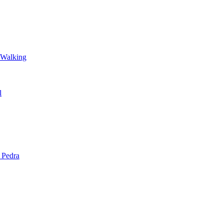
 Walking
l
 Pedra