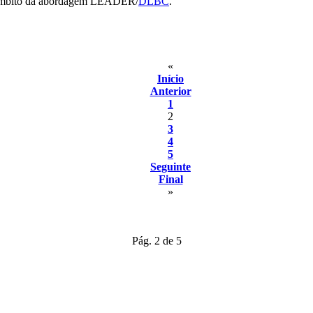
o âmbito da abordagem LEADER/
DLBC
.
«
Início
Anterior
1
2
3
4
5
Seguinte
Final
»
Pág. 2 de 5