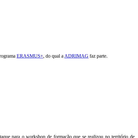
Programa
ERASMUS+
, do qual a
ADRIMAG
faz parte.
taque para o workshop de formação que se realizou no território de