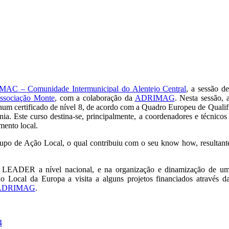
MAC – Comunidade Intermunicipal do Alentejo Central
, a sessão d
ssociação Monte
, com a colaboração da
ADRIMAG
. Nesta sessão, a
certificado de nível 8, de acordo com a Quadro Europeu de Qualifica
nia. Este curso destina-se, principalmente, a coordenadores e técnicos
mento local.
po de Ação Local, o qual contribuiu com o seu know how, resultante
de LEADER a nível nacional, e na organização e dinamização de um
ção Local da Europa a visita a alguns projetos financiados atra
ADRIMAG
.
4