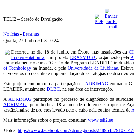
TELI2 – Sessão de Divulgação
Notícias
-
Erasmus+
Quarta, 27 Junho 2018 10:24
Decorreu no dia 18 de junho, em Évora, nas instalações da
CI
Implementation 2
, um projeto
ERASMUS+
, organizado pela
A
nomeadamente o curso “Gestão do Programa LEADER”, traduzido num 
of Tecnhology
na Irlanda, e pela
Universidade de Liubliana
, Eslové
envolvidos no desenho e implementação de estratégias de desenvolvi
Este projeto contou com a participação da
ADRIMAG
enquanto Gru
LEADER, atualmente
DLBC
, na sua área de intervenção.
A
ADRIMAG
participou no processo de diagnóstico da ativida
ADRIMAG
, permitindo a 18 alunos de diferentes Grupos de A
gestão/análise de projetos levado pelo a cabo pela equipa técnica da
Mais informações sobre o projeto, consultar:
www.teli2.eu
+fotos:
https://www.facebook.com/adrimag/posts/248954879107147