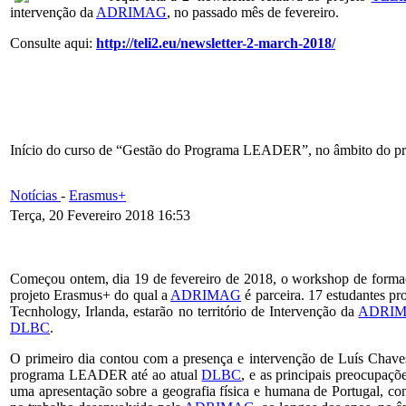
intervenção da
ADRIMAG
, no passado mês de fevereiro.
Consulte aqui:
http://teli2.eu/newsletter-2-march-2018/
Início do curso de “Gestão do Programa LEADER”, no âmbito do p
Notícias
-
Erasmus+
Terça, 20 Fevereiro 2018 16:53
Começou ontem, dia 19 de fevereiro de 2018, o workshop de for
projeto Erasmus+ do qual a
ADRIMAG
é parceira. 17 estudantes pr
Tecnhology, Irlanda, estarão no território de Intervenção da
ADRI
DLBC
.
O primeiro dia contou com a presença e intervenção de Luís Chav
programa LEADER até ao atual
DLBC
, e as principais preocupaçõ
uma apresentação sobre a geografia física e humana de Portugal, cont