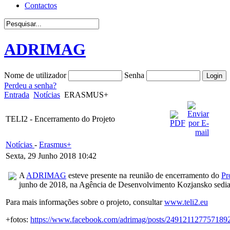
Contactos
ADRIMAG
Nome de utilizador
Senha
Perdeu a senha?
Entrada
Notícias
ERASMUS+
TELI2 - Encerramento do Projeto
Notícias
-
Erasmus+
Sexta, 29 Junho 2018 10:42
A
ADRIMAG
esteve presente na reunião de encerramento do
Pr
junho de 2018, na Agência de Desenvolvimento Kozjansko sediada 
Para mais informações sobre o projeto, consultar
www.teli2.eu
+fotos:
https://www.facebook.com/adrimag/posts/249121127757189