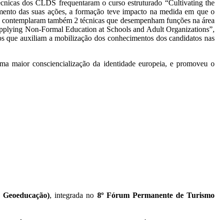
técnicas dos CLDS frequentaram o curso estruturado “Cultivating the
imento das suas ações, a formação teve impacto na medida em que o
ades contemplaram também 2 técnicas que desempenham funções na área
“Applying Non-Formal Education at Schools and Adult Organizations”,
os que auxiliam a mobilização dos conhecimentos dos candidatos nas
uma maior consciencialização da identidade europeia, e promoveu o
a Geoeducação)
, integrada no
8º Fórum Permanente de Turismo