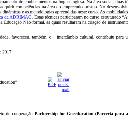
eiçoamento de conhecimentos na língua inglesa. Na área social, duas 
u adquirir competências na área do empreendedorismo. No desenvolv
 as dinâmicas e as metodologias apreendidas neste curso. As mobilid
fica da ADRIMAG
. Estas técnicas participaram no curso estruturado 
da Educação Não-formal, as quais resultaram na criação de instrument
idade, favoreceu, também, o intercâmbio cultural, contribuiu para 
e 2017.
ducation”
jeto de cooperação
Partnership for Goeeducation (Parceria para 