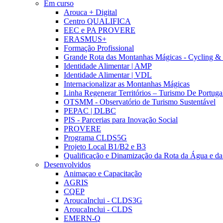
Em curso
Arouca + Digital
Centro QUALIFICA
EEC e PA PROVERE
ERASMUS+
Formação Profissional
Grande Rota das Montanhas Mágicas - Cycling &
Identidade Alimentar | AMP
Identidade Alimentar | VDL
Internacionalizar as Montanhas Mágicas
Linha Regenerar Territórios – Turismo De Portuga
OTSMM - Observatório de Turismo Sustentável
PEPAC | DLBC
PIS - Parcerias para Inovação Social
PROVERE
Programa CLDS5G
Projeto Local B1/B2 e B3
Qualificação e Dinamização da Rota da Água e da
Desenvolvidos
Animaçao e Capacitação
AGRIS
CQEP
AroucaInclui - CLDS3G
AroucaInclui - CLDS
EMERN-Q