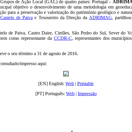
or Grupos de Ação Local (GAL) de quatro países: Portugal –
ADRIM
rincipal objetivo o desenvolvimento de uma metodologia em geoeduca
zação para a preservação e valorização do património geológico e natu
Castelo de Paiva
e Tesoureiro da Direção da
ADRIMAG
, partilho
stelo de Paiva, Castro Daire, Cinfães, São Pedro do Sul, Sever do 
, bem como representante da
CCDR-C
, representantes dos município
teve o seu término a 31 de agosto de 2016.
 consultado/impresso aqui:
[EN] English:
Web
|
Printable
[PT] Português:
Web
|
Impressão
«