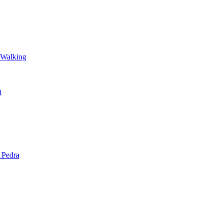
 Walking
l
 Pedra