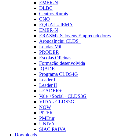
EMER-N
DLBC
Centros Rurais
CNO
EQUAL - JEMA
EMER-N
ERASMUS Jovens Empreendedores
AroucaInclui CLDS+
Lendas Mil
PRODER
Escolas Oficinas
Formação desenvolvida
IQADE
Programa CLDS4G
Leader I
Leader II
LEADER+
Vale +Social - CLDS3G
VIDA - CLDS3G
NOW
PITER
PMEtur
UNIVA
SIAC PAIVA
Downloads