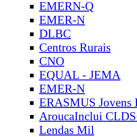
EMERN-Q
EMER-N
DLBC
Centros Rurais
CNO
EQUAL - JEMA
EMER-N
ERASMUS Jovens E
AroucaInclui CLD
Lendas Mil