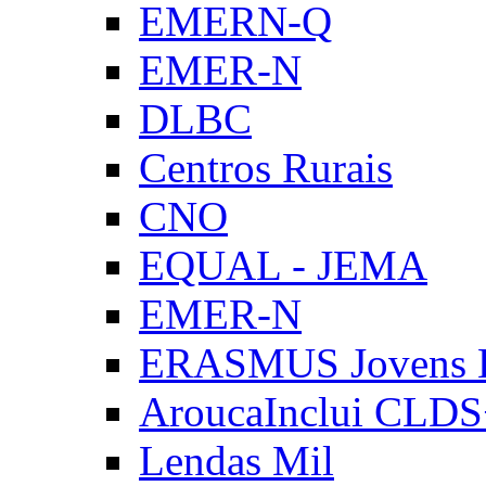
EMERN-Q
EMER-N
DLBC
Centros Rurais
CNO
EQUAL - JEMA
EMER-N
ERASMUS Jovens E
AroucaInclui CLD
Lendas Mil