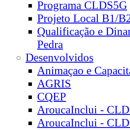
Programa CLDS5G
Projeto Local B1/B
Qualificação e Dina
Pedra
Desenvolvidos
Animaçao e Capacit
AGRIS
CQEP
AroucaInclui - CL
AroucaInclui - CL