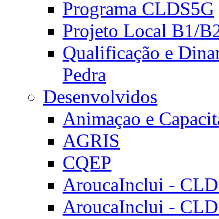
Programa CLDS5G
Projeto Local B1/B
Qualificação e Dina
Pedra
Desenvolvidos
Animaçao e Capacit
AGRIS
CQEP
AroucaInclui - CL
AroucaInclui - CL