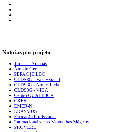
Notícias por projeto
Todas as Notícias
Âmbito Geral
PEPAC | DLBC
CLDS3G - Vale +Social
CLDS3G - AroucaInclui
CLDS3G - VIDA
Centro QUALIFICA
CRER
EMER-N
ERASMUS+
Formação Profissional
Internacionalizar as Montanhas Mágicas
PROVERE