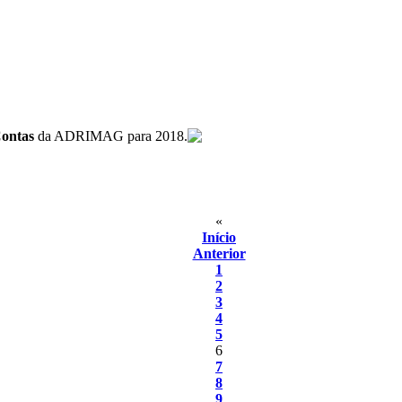
Contas
da ADRIMAG para 2018.
«
Início
Anterior
1
2
3
4
5
6
7
8
9