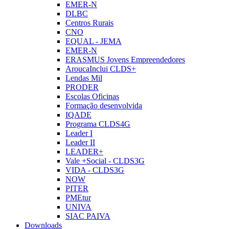
EMER-N
DLBC
Centros Rurais
CNO
EQUAL - JEMA
EMER-N
ERASMUS Jovens Empreendedores
AroucaInclui CLDS+
Lendas Mil
PRODER
Escolas Oficinas
Formação desenvolvida
IQADE
Programa CLDS4G
Leader I
Leader II
LEADER+
Vale +Social - CLDS3G
VIDA - CLDS3G
NOW
PITER
PMEtur
UNIVA
SIAC PAIVA
Downloads