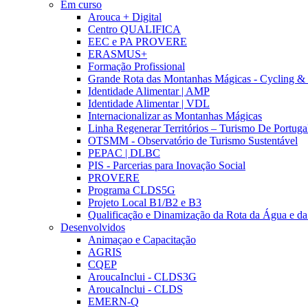
Em curso
Arouca + Digital
Centro QUALIFICA
EEC e PA PROVERE
ERASMUS+
Formação Profissional
Grande Rota das Montanhas Mágicas - Cycling &
Identidade Alimentar | AMP
Identidade Alimentar | VDL
Internacionalizar as Montanhas Mágicas
Linha Regenerar Territórios – Turismo De Portuga
OTSMM - Observatório de Turismo Sustentável
PEPAC | DLBC
PIS - Parcerias para Inovação Social
PROVERE
Programa CLDS5G
Projeto Local B1/B2 e B3
Qualificação e Dinamização da Rota da Água e da
Desenvolvidos
Animaçao e Capacitação
AGRIS
CQEP
AroucaInclui - CLDS3G
AroucaInclui - CLDS
EMERN-Q