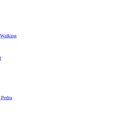
 Walking
l
 Pedra