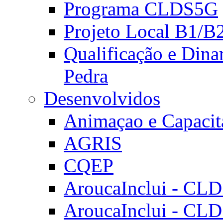
Programa CLDS5G
Projeto Local B1/B
Qualificação e Dina
Pedra
Desenvolvidos
Animaçao e Capacit
AGRIS
CQEP
AroucaInclui - CL
AroucaInclui - CL