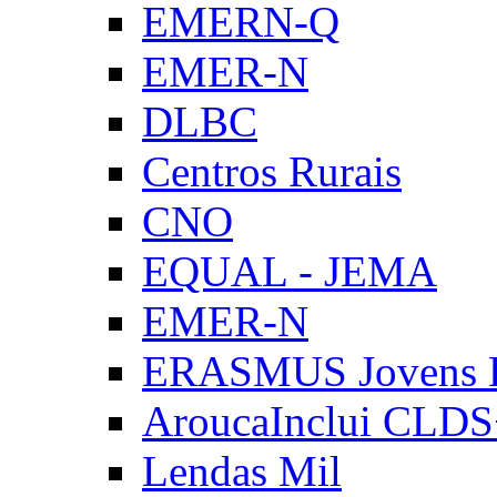
EMERN-Q
EMER-N
DLBC
Centros Rurais
CNO
EQUAL - JEMA
EMER-N
ERASMUS Jovens E
AroucaInclui CLD
Lendas Mil