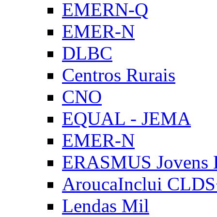
EMERN-Q
EMER-N
DLBC
Centros Rurais
CNO
EQUAL - JEMA
EMER-N
ERASMUS Jovens E
AroucaInclui CLD
Lendas Mil