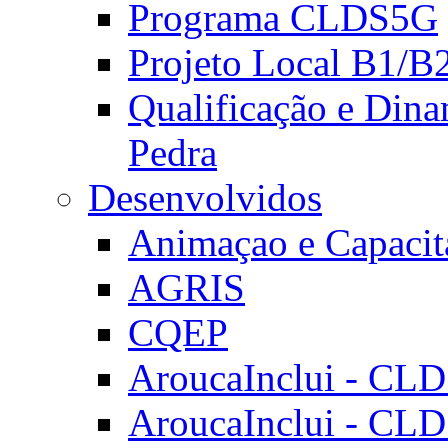
Programa CLDS5G
Projeto Local B1/B
Qualificação e Dina
Pedra
Desenvolvidos
Animaçao e Capacit
AGRIS
CQEP
AroucaInclui - CL
AroucaInclui - CL