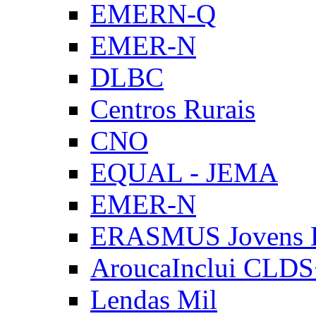
EMERN-Q
EMER-N
DLBC
Centros Rurais
CNO
EQUAL - JEMA
EMER-N
ERASMUS Jovens E
AroucaInclui CLD
Lendas Mil