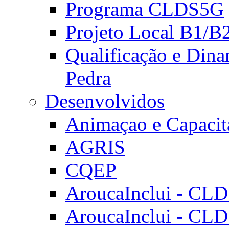
Programa CLDS5G
Projeto Local B1/B
Qualificação e Dina
Pedra
Desenvolvidos
Animaçao e Capacit
AGRIS
CQEP
AroucaInclui - CL
AroucaInclui - CL