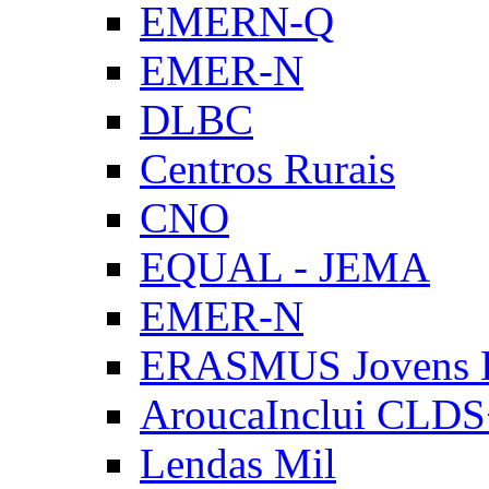
EMERN-Q
EMER-N
DLBC
Centros Rurais
CNO
EQUAL - JEMA
EMER-N
ERASMUS Jovens E
AroucaInclui CLD
Lendas Mil