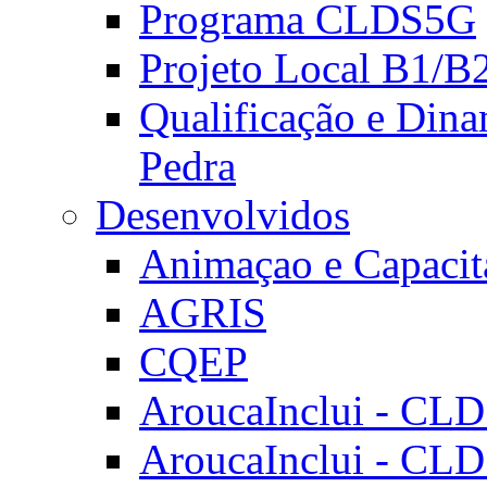
Programa CLDS5G
Projeto Local B1/B
Qualificação e Dina
Pedra
Desenvolvidos
Animaçao e Capacit
AGRIS
CQEP
AroucaInclui - CL
AroucaInclui - CL