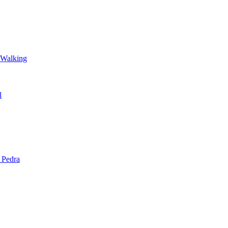
 Walking
l
 Pedra