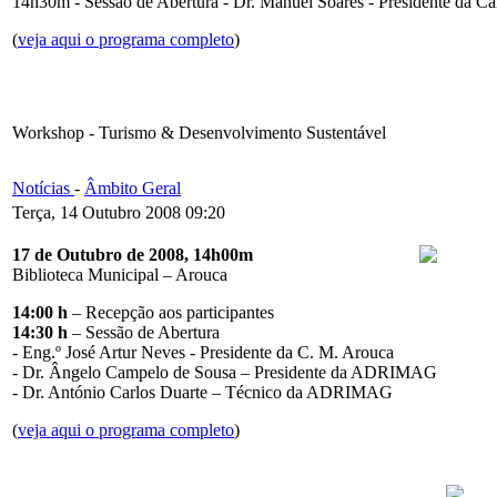
14h30m - Sessão de Abertura - Dr. Manuel Soares - Presidente da
(
veja aqui o programa completo
)
Workshop - Turismo & Desenvolvimento Sustentável
Notícias
-
Âmbito Geral
Terça, 14 Outubro 2008 09:20
17 de Outubro de 2008, 14h00m
Biblioteca Municipal – Arouca
14:00 h
– Recepção aos participantes
14:30 h
– Sessão de Abertura
- Eng.º José Artur Neves - Presidente da C. M. Arouca
- Dr. Ângelo Campelo de Sousa – Presidente da ADRIMAG
- Dr. António Carlos Duarte – Técnico da ADRIMAG
(
veja aqui o programa completo
)