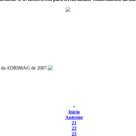
ntas da ADRIMAG de 2007.
«
Início
Anterior
21
22
23