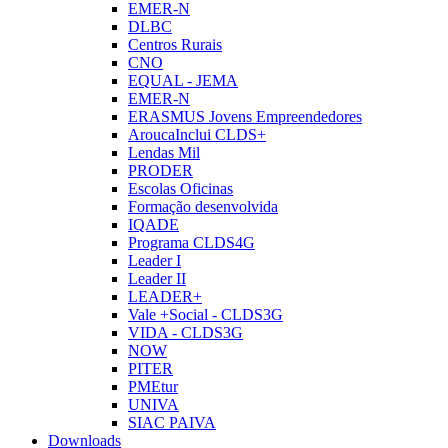
EMER-N
DLBC
Centros Rurais
CNO
EQUAL - JEMA
EMER-N
ERASMUS Jovens Empreendedores
AroucaInclui CLDS+
Lendas Mil
PRODER
Escolas Oficinas
Formação desenvolvida
IQADE
Programa CLDS4G
Leader I
Leader II
LEADER+
Vale +Social - CLDS3G
VIDA - CLDS3G
NOW
PITER
PMEtur
UNIVA
SIAC PAIVA
Downloads