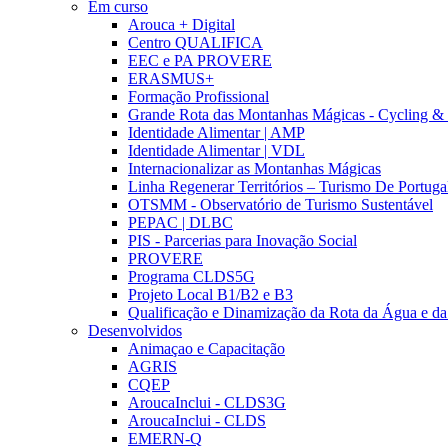
Em curso
Arouca + Digital
Centro QUALIFICA
EEC e PA PROVERE
ERASMUS+
Formação Profissional
Grande Rota das Montanhas Mágicas - Cycling &
Identidade Alimentar | AMP
Identidade Alimentar | VDL
Internacionalizar as Montanhas Mágicas
Linha Regenerar Territórios – Turismo De Portuga
OTSMM - Observatório de Turismo Sustentável
PEPAC | DLBC
PIS - Parcerias para Inovação Social
PROVERE
Programa CLDS5G
Projeto Local B1/B2 e B3
Qualificação e Dinamização da Rota da Água e da
Desenvolvidos
Animaçao e Capacitação
AGRIS
CQEP
AroucaInclui - CLDS3G
AroucaInclui - CLDS
EMERN-Q