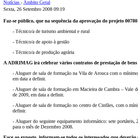
Notícias
-
Âmbito Geral
Sexta, 26 Setembro 2008 09:19
Faz-se público, que na sequência da aprovação do projeto 007801
- Técnico/a de turismo ambiental e rural
- Técnico/a de apoio à gestão
- Técnico/a de produção agrária
A ADRIMAG irá celebrar vários contratos de prestação de bens e 
- Aluguer de sala de formação na Vila de Arouca com o mínimo 
em data a definir.
- Aluguer de sala de formação em Macieira de Cambra – Vale de
de 2009, em data a definir.
- Aluguer de sala de formação no centro de Cinfães, com o míni
definir.
- Aluguer do seguinte equipamento informático: sete portáteis, 
para o mês de Dezembro 2008.
Face ao exposto, informam-se todos os
interessados
que deverão 