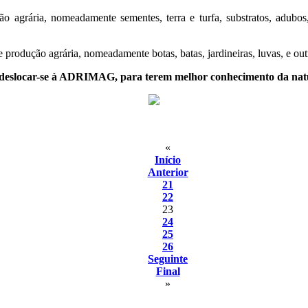
 agrária, nomeadamente sementes, terra e turfa, substratos, adubos, 
e produção agrária, nomeadamente botas, batas, jardineiras, luvas, e ou
deslocar-se à ADRIMAG, para terem melhor conhecimento da nature
«
Início
Anterior
21
22
23
24
25
26
Seguinte
Final
»