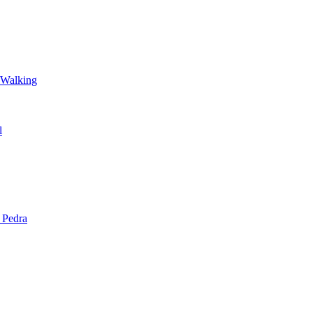
 Walking
l
 Pedra