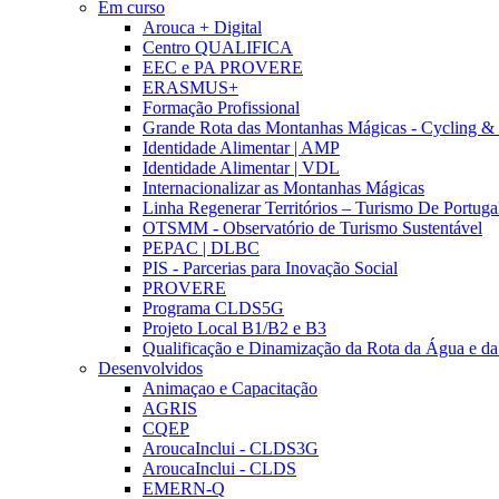
Em curso
Arouca + Digital
Centro QUALIFICA
EEC e PA PROVERE
ERASMUS+
Formação Profissional
Grande Rota das Montanhas Mágicas - Cycling &
Identidade Alimentar | AMP
Identidade Alimentar | VDL
Internacionalizar as Montanhas Mágicas
Linha Regenerar Territórios – Turismo De Portuga
OTSMM - Observatório de Turismo Sustentável
PEPAC | DLBC
PIS - Parcerias para Inovação Social
PROVERE
Programa CLDS5G
Projeto Local B1/B2 e B3
Qualificação e Dinamização da Rota da Água e da
Desenvolvidos
Animaçao e Capacitação
AGRIS
CQEP
AroucaInclui - CLDS3G
AroucaInclui - CLDS
EMERN-Q