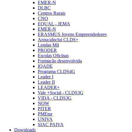
EMER-N
DLBC
Centros Rurais
CNO
EQUAL - JEMA
EMER-N
ERASMUS Jovens Empreendedores
AroucaInclui CLDS+
Lendas Mil
PRODER
Escolas Oficinas
Formação desenvolvida
IQADE
Programa CLDS4G
Leader I
Leader II
LEADER+
Vale +Social - CLDS3G
VIDA - CLDS3G
NOW
PITER
PMEtur
UNIVA
SIAC PAIVA
Downloads