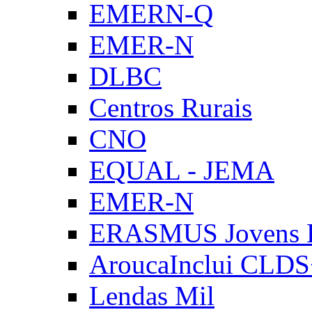
EMERN-Q
EMER-N
DLBC
Centros Rurais
CNO
EQUAL - JEMA
EMER-N
ERASMUS Jovens E
AroucaInclui CLD
Lendas Mil