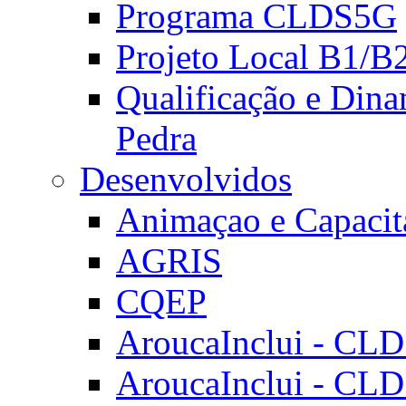
Programa CLDS5G
Projeto Local B1/B
Qualificação e Dina
Pedra
Desenvolvidos
Animaçao e Capacit
AGRIS
CQEP
AroucaInclui - CL
AroucaInclui - CL