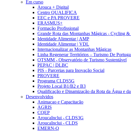
Em curso
Arouca + Digital
Centro QUALIFICA
EEC e PA PROVERE
ERASMUS+
Formação Profissional
Grande Rota das Montanhas Mágicas - Cycling &
Identidade Alimentar | AMP
Identidade Alimentar | VDL
Internacionalizar as Montanhas Mágicas
Linha Regenerar Territórios – Turismo De Portuga
OTSMM - Observatório de Turismo Sustentável
PEPAC | DLBC
PIS - Parcerias para Inovação Social
PROVERE
Programa CLDS5G
Projeto Local B1/B2 e B3
Qualificação e Dinamização da Rota da Água e da
Desenvolvidos
Animaçao e Capacitação
AGRIS
CQEP
AroucaInclui - CLDS3G
AroucaInclui - CLDS
EMERN-Q