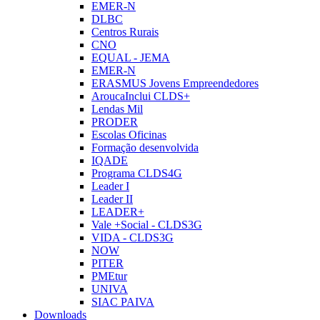
EMER-N
DLBC
Centros Rurais
CNO
EQUAL - JEMA
EMER-N
ERASMUS Jovens Empreendedores
AroucaInclui CLDS+
Lendas Mil
PRODER
Escolas Oficinas
Formação desenvolvida
IQADE
Programa CLDS4G
Leader I
Leader II
LEADER+
Vale +Social - CLDS3G
VIDA - CLDS3G
NOW
PITER
PMEtur
UNIVA
SIAC PAIVA
Downloads