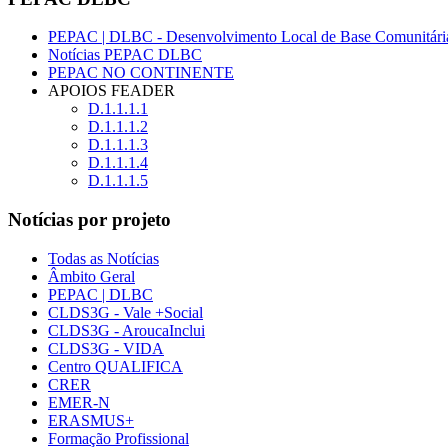
PEPAC | DLBC - Desenvolvimento Local de Base Comunitári
Notícias PEPAC DLBC
PEPAC NO CONTINENTE
APOIOS FEADER
D.1.1.1.1
D.1.1.1.2
D.1.1.1.3
D.1.1.1.4
D.1.1.1.5
Notícias por projeto
Todas as Notícias
Âmbito Geral
PEPAC | DLBC
CLDS3G - Vale +Social
CLDS3G - AroucaInclui
CLDS3G - VIDA
Centro QUALIFICA
CRER
EMER-N
ERASMUS+
Formação Profissional