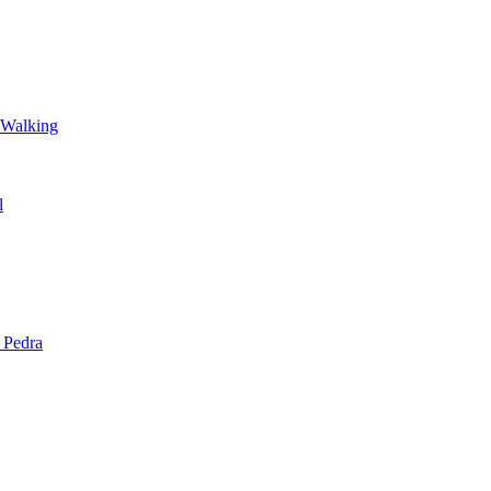
 Walking
l
 Pedra