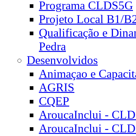
Programa CLDS5G
Projeto Local B1/B
Qualificação e Dina
Pedra
Desenvolvidos
Animaçao e Capacit
AGRIS
CQEP
AroucaInclui - CL
AroucaInclui - CL