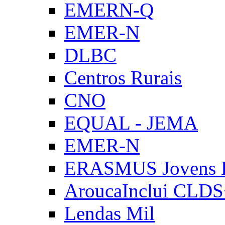
EMERN-Q
EMER-N
DLBC
Centros Rurais
CNO
EQUAL - JEMA
EMER-N
ERASMUS Jovens E
AroucaInclui CLD
Lendas Mil