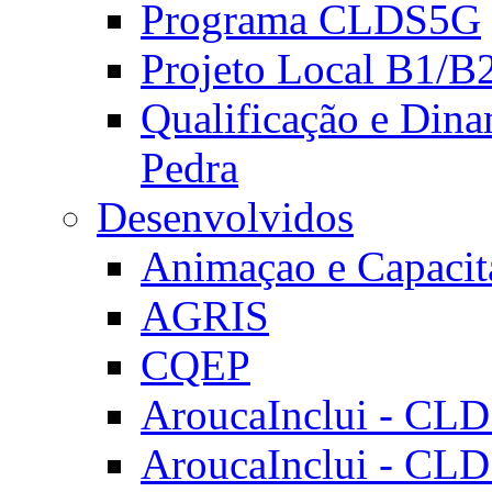
Programa CLDS5G
Projeto Local B1/B
Qualificação e Dina
Pedra
Desenvolvidos
Animaçao e Capacit
AGRIS
CQEP
AroucaInclui - CL
AroucaInclui - CL