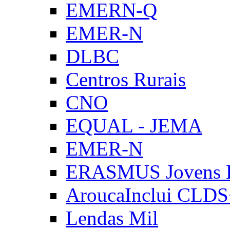
EMERN-Q
EMER-N
DLBC
Centros Rurais
CNO
EQUAL - JEMA
EMER-N
ERASMUS Jovens E
AroucaInclui CLD
Lendas Mil