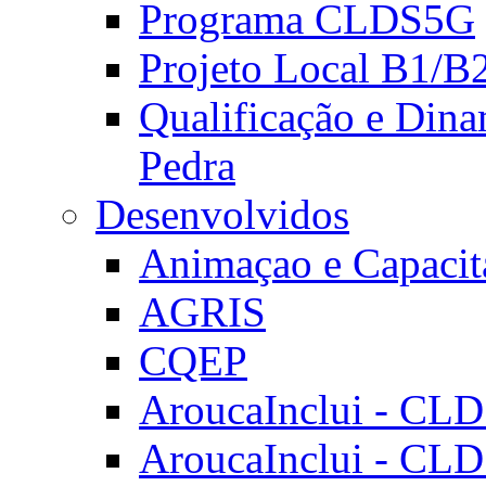
Programa CLDS5G
Projeto Local B1/B
Qualificação e Dina
Pedra
Desenvolvidos
Animaçao e Capacit
AGRIS
CQEP
AroucaInclui - CL
AroucaInclui - CL