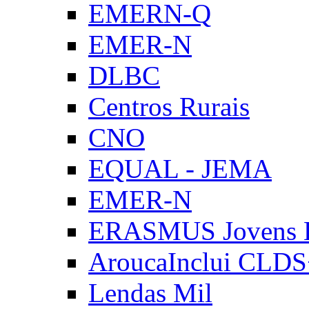
EMERN-Q
EMER-N
DLBC
Centros Rurais
CNO
EQUAL - JEMA
EMER-N
ERASMUS Jovens E
AroucaInclui CLD
Lendas Mil