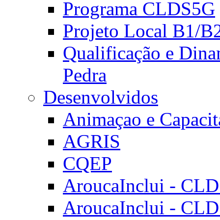
Programa CLDS5G
Projeto Local B1/B
Qualificação e Dina
Pedra
Desenvolvidos
Animaçao e Capacit
AGRIS
CQEP
AroucaInclui - CL
AroucaInclui - CL