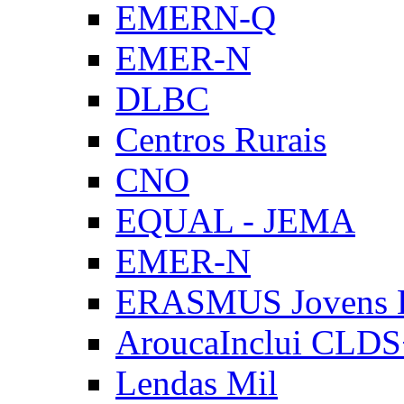
EMERN-Q
EMER-N
DLBC
Centros Rurais
CNO
EQUAL - JEMA
EMER-N
ERASMUS Jovens E
AroucaInclui CLD
Lendas Mil