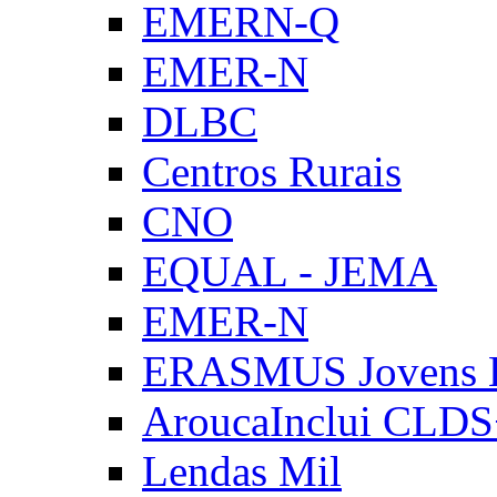
EMERN-Q
EMER-N
DLBC
Centros Rurais
CNO
EQUAL - JEMA
EMER-N
ERASMUS Jovens E
AroucaInclui CLD
Lendas Mil