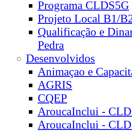
Programa CLDS5G
Projeto Local B1/B
Qualificação e Dina
Pedra
Desenvolvidos
Animaçao e Capacit
AGRIS
CQEP
AroucaInclui - CL
AroucaInclui - CL