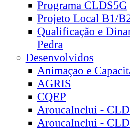
Programa CLDS5G
Projeto Local B1/B
Qualificação e Dina
Pedra
Desenvolvidos
Animaçao e Capacit
AGRIS
CQEP
AroucaInclui - CL
AroucaInclui - CL