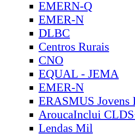
EMERN-Q
EMER-N
DLBC
Centros Rurais
CNO
EQUAL - JEMA
EMER-N
ERASMUS Jovens E
AroucaInclui CLD
Lendas Mil