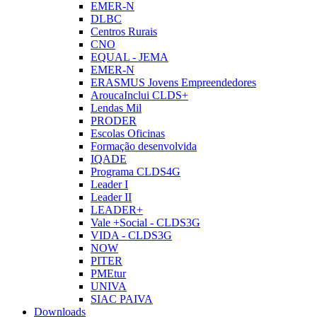
EMER-N
DLBC
Centros Rurais
CNO
EQUAL - JEMA
EMER-N
ERASMUS Jovens Empreendedores
AroucaInclui CLDS+
Lendas Mil
PRODER
Escolas Oficinas
Formação desenvolvida
IQADE
Programa CLDS4G
Leader I
Leader II
LEADER+
Vale +Social - CLDS3G
VIDA - CLDS3G
NOW
PITER
PMEtur
UNIVA
SIAC PAIVA
Downloads