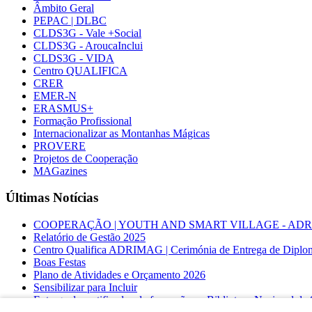
Âmbito Geral
PEPAC | DLBC
CLDS3G - Vale +Social
CLDS3G - AroucaInclui
CLDS3G - VIDA
Centro QUALIFICA
CRER
EMER-N
ERASMUS+
Formação Profissional
Internacionalizar as Montanhas Mágicas
PROVERE
Projetos de Cooperação
MAGazines
Últimas Notícias
COOPERAÇÃO | YOUTH AND SMART VILLAGE - ADRIMAG desl
Relatório de Gestão 2025
Centro Qualifica ADRIMAG | Cerimónia de Entrega de Diplo
Boas Festas
Plano de Atividades e Orçamento 2026
Sensibilizar para Incluir
Entrega de certificados de formação na Biblioteca Nacional d