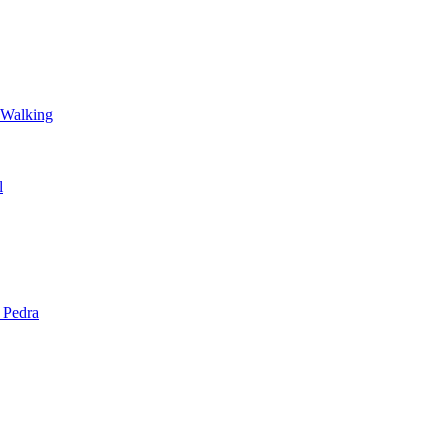
 Walking
l
 Pedra