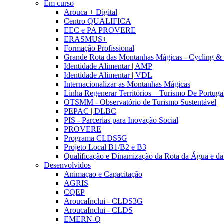
Em curso
Arouca + Digital
Centro QUALIFICA
EEC e PA PROVERE
ERASMUS+
Formação Profissional
Grande Rota das Montanhas Mágicas - Cycling &
Identidade Alimentar | AMP
Identidade Alimentar | VDL
Internacionalizar as Montanhas Mágicas
Linha Regenerar Territórios – Turismo De Portuga
OTSMM - Observatório de Turismo Sustentável
PEPAC | DLBC
PIS - Parcerias para Inovação Social
PROVERE
Programa CLDS5G
Projeto Local B1/B2 e B3
Qualificação e Dinamização da Rota da Água e da
Desenvolvidos
Animaçao e Capacitação
AGRIS
CQEP
AroucaInclui - CLDS3G
AroucaInclui - CLDS
EMERN-Q