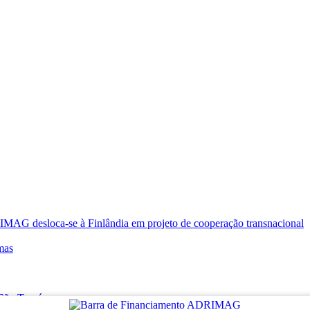
oca-se à Finlândia em projeto de cooperação transnacional
mas
e São Tomé