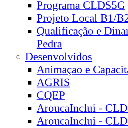
Programa CLDS5G
Projeto Local B1/B
Qualificação e Dina
Pedra
Desenvolvidos
Animaçao e Capacit
AGRIS
CQEP
AroucaInclui - CL
AroucaInclui - CL