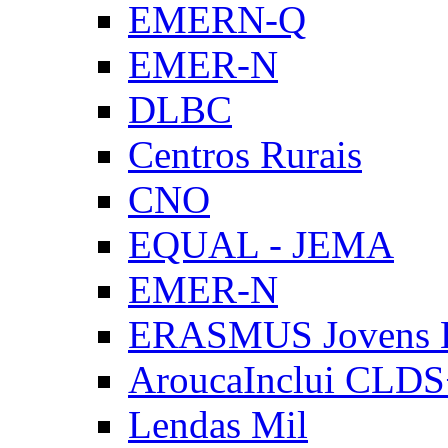
EMERN-Q
EMER-N
DLBC
Centros Rurais
CNO
EQUAL - JEMA
EMER-N
ERASMUS Jovens E
AroucaInclui CLD
Lendas Mil