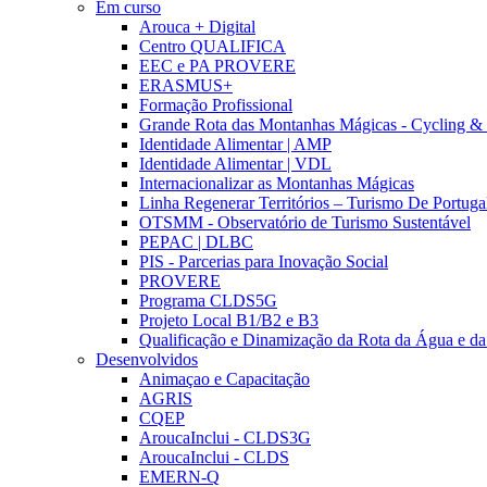
Em curso
Arouca + Digital
Centro QUALIFICA
EEC e PA PROVERE
ERASMUS+
Formação Profissional
Grande Rota das Montanhas Mágicas - Cycling &
Identidade Alimentar | AMP
Identidade Alimentar | VDL
Internacionalizar as Montanhas Mágicas
Linha Regenerar Territórios – Turismo De Portuga
OTSMM - Observatório de Turismo Sustentável
PEPAC | DLBC
PIS - Parcerias para Inovação Social
PROVERE
Programa CLDS5G
Projeto Local B1/B2 e B3
Qualificação e Dinamização da Rota da Água e da
Desenvolvidos
Animaçao e Capacitação
AGRIS
CQEP
AroucaInclui - CLDS3G
AroucaInclui - CLDS
EMERN-Q