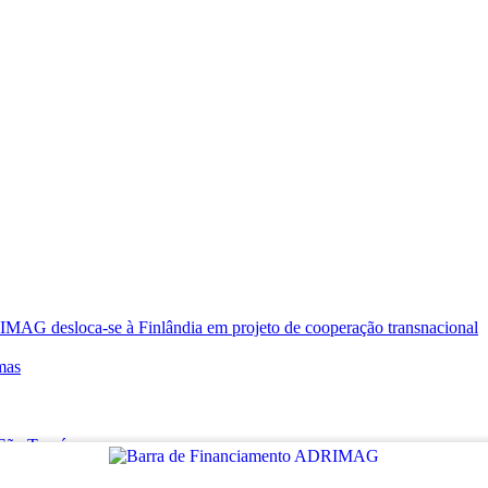
oca-se à Finlândia em projeto de cooperação transnacional
mas
e São Tomé
RT VILLAGES