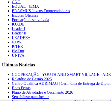
CNO
EQUAL - JEMA
ERASMUS Jovens Empreendedores
Escolas Oficinas
Formação desenvolvida
IQADE
Leader I
Leader II
LEADER+
NOW
PITER
PMEtur
UNIVA
Últimas Notícias
COOPERAÇÃO | YOUTH AND SMART VILLAGE - ADRIMAG desl
Relatório de Gestão 2025
Centro Qualifica ADRIMAG | Cerimónia de Entrega de Diplo
Boas Festas
Plano de Atividades e Orçamento 2026
Sensibilizar para Incluir
Entrega de certificados de formação na Biblioteca Nacional d
COOPERAÇÃO INTERNACIONAL | YOUTH AND SMA
Linha Regenerar Territórios – Turismo de Portugal