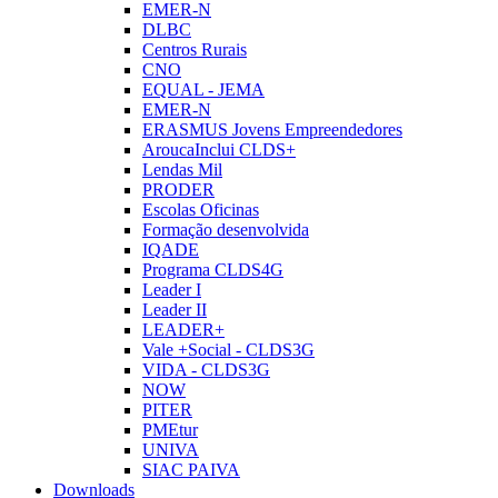
EMER-N
DLBC
Centros Rurais
CNO
EQUAL - JEMA
EMER-N
ERASMUS Jovens Empreendedores
AroucaInclui CLDS+
Lendas Mil
PRODER
Escolas Oficinas
Formação desenvolvida
IQADE
Programa CLDS4G
Leader I
Leader II
LEADER+
Vale +Social - CLDS3G
VIDA - CLDS3G
NOW
PITER
PMEtur
UNIVA
SIAC PAIVA
Downloads