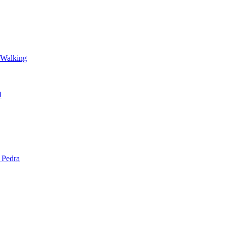
 Walking
l
 Pedra