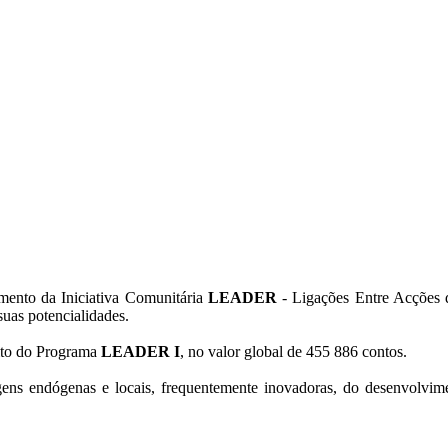
ento da Iniciativa Comunitária
LEADER
- Ligações Entre Acções 
suas potencialidades.
ito do Programa
LEADER I
, no valor global de 455 886 contos.
ns endógenas e locais, frequentemente inovadoras, do desenvolviment