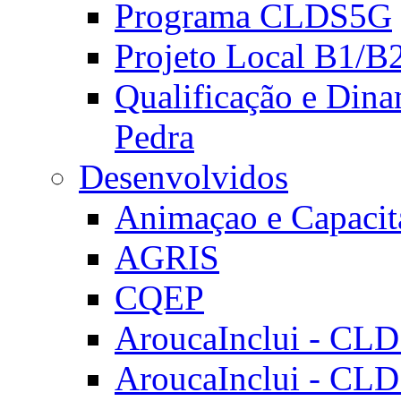
Programa CLDS5G
Projeto Local B1/B
Qualificação e Dina
Pedra
Desenvolvidos
Animaçao e Capacit
AGRIS
CQEP
AroucaInclui - CL
AroucaInclui - CL