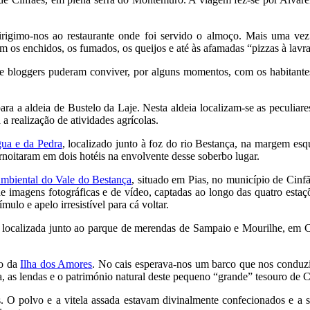
dirigimo-nos ao restaurante onde foi servido o almoço. Mais uma ve
ram os enchidos, os fumados, os queijos e até às afamadas “pizzas à lavr
s e bloggers puderam conviver, por alguns momentos, com os habitantes
ra a aldeia de Bustelo da Laje. Nesta aldeia localizam-se as peculiare
 a realização de atividades agrícolas.
ua e da Pedra
, localizado junto à foz do rio Bestança, na margem esqu
rnoitaram em dois hotéis na envolvente desse soberbo lugar.
Ambiental do Vale do Bestança
, situado em Pias, no município de Cinf
de imagens fotográficas e de vídeo, captadas ao longo das quatro estaç
ulo e apelo irresistível para cá voltar.
, localizada junto ao parque de merendas de Sampaio e Mourilhe, em 
ro da
Ilha dos Amores
. No cais esperava-nos um barco que nos conduziu
a, as lendas e o património natural deste pequeno “grande” tesouro de C
s. O polvo e a vitela assada estavam divinalmente confecionados e a 