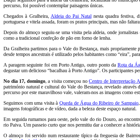
percurso, foi possível contemplar paisagens únicas.
Chegados à Gralheira,
Aldeia do Pai Natal
nesta quadra festiva, 
portuguesa e vitela assada, foram os pratos principais, mas não falta
Depois do almoço seguiu-se uma visita pela aldeia, onde jornalista
como a tradicional confeção de pão em forno de lenha.
Da Gralheira partimos para o Vale do Bestança, mais propriamente pa
desde tempos ancestrais é utilizado pelos habitantes como “eira”, para
A paragem seguinte foi em Porto Antigo, outro ponto da
Rota da Ág
degustar um delicioso “bacalhau à Porto Antigo”. Os participantes pe
No dia 17, domingo
, a visita começou no
Centro de Interpretação 
património natural e cultural do Vale do Bestança, revelado através 
percurso por este maravilhoso vale, valeram-nos as imagens como estím
Seguimos com uma visita à
Queda de Água do Ribeiro de Sampaio
imagens fotográficas e de vídeo, dada a beleza deste espaço natural.
Em seguida rumamos para oeste, pelo vale do rio Douro, ao encont
rio Paiva. Um passeio curto que nos permitiu dar a conhecer a históri
O almoço foi servido num restaurante típico da freguesia de Bairro