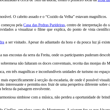
morável. O cabrito assado e o “Cozido da Velha” estavam magníficos.
, e começou pela
Casa das Pedras Parideiras
, centro de interpretação d
ados a visualizar o filme que explica, do ponto de vista científi
dra
a ser visitado. Apesar do adiantado da hora e da pouca luz já exist
a nas encostas da serra da Freita, onde os participantes puderam descob
a sobremesa não faltaram os doces conventuais, receita das monjas do M
ca, em três magníficas e inconfundíveis unidades de turismo no espaço 
, mais especificamente à secção da escadaria, de onde é possível visual
muito interessante e permitiu-nos fruir de uma perspetiva diferente sob
a beleza da paisagem envolvente.
 harmoniosa simbiose com a música, não perdeu a oportunidade de brin
o de Cinfães, em plena serra do Montemuro. A viagem fez-se por Alvar