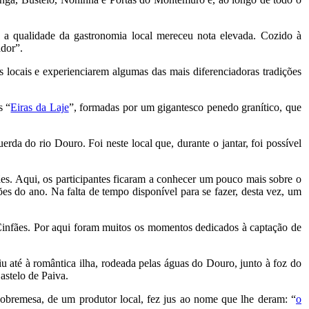
z a qualidade da gastronomia local mereceu nota elevada. Cozido à
ador”.
 locais e experienciarem algumas das mais diferenciadoras tradições
s “
Eiras da Laje
”, formadas por um gigantesco penedo granítico, que
erda do rio Douro. Foi neste local que, durante o jantar, foi possível
ães. Aqui, os participantes ficaram a conhecer um pouco mais sobre o
ões do ano. Na falta de tempo disponível para se fazer, desta vez, um
Cinfães. Por aqui foram muitos os momentos dedicados à captação de
 até à romântica ilha, rodeada pelas águas do Douro, junto à foz do
astelo de Paiva.
sobremesa, de um produtor local, fez jus ao nome que lhe deram: “
o