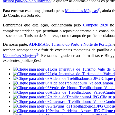
melhor pão-de-ló do universo
” e que fez as delícias de todos os partic
®
Para encerrar esta longa jornada pelas
Montanhas Mágicas
, ainda 
do Conde, em Sobrado.
Lembramos que esta ação, cofinanciada pelo
Compete 2020
no 
complementaridade que permitam o reposicionamento e a consolidaç
associado ao Turismo de Natureza, como campo de profícua colaboraç
Da nossa parte,
ADRIMAG
,
Turismo do Porto e Norte de Portugal
e
receber, acompanhar e fruir de excelentes momentos de partilha e s
®
Montanhas Mágicas
. Resta-nos agradecer aos Jornalistas e Blogg
excelentes publicações!
Clique 
Clique p
Cliqu
Clique 