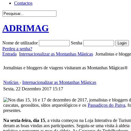
Contactos
ADRIMAG
Nome de utilizador
Senha
Perdeu a senha?
Entrada
Internacionalizar as Montanhas Mágicas
Jornalistas e blogg
Jornalistas e bloggers de viagens visitaram as Montanhas Mágicas®
Notícias
-
Internacionalizar as Montanhas Mágicas
Sexta, 22 Dezembro 2017 15:17
Nos dias 15, 16 e 17 de dezembro de 2017, jornalistas e bloggers 
cascatas, geossítios, sítios arqueológicos e os
Passadiços do Paiva
, f
presentes.
Na sexta-feira, dia 15
, a visita começou na Loja Interativa de Tur
deram as boas vindas aos participantes. Seguiu-se uma visita à aldei
turístico e percorrer as ruas da aldeia. As Gravuras de Trebilhadouro,