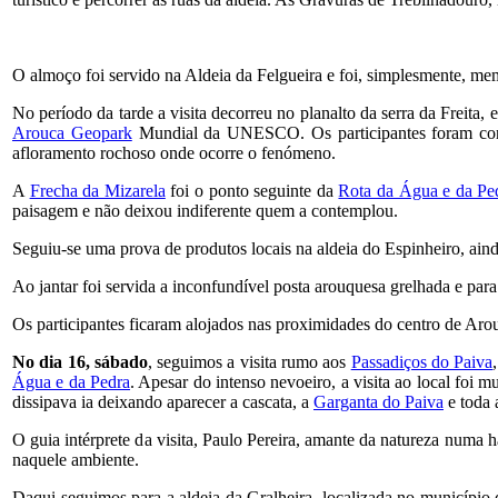
O almoço foi servido na Aldeia da Felgueira e foi, simplesmente, me
No período da tarde a visita decorreu no planalto da serra da Freita
Arouca Geopark
Mundial da UNESCO. Os participantes foram convid
afloramento rochoso onde ocorre o fenómeno.
A
Frecha da Mizarela
foi o ponto seguinte da
Rota da Água e da Pe
paisagem e não deixou indiferente quem a contemplou.
Seguiu-se uma prova de produtos locais na aldeia do Espinheiro, aind
Ao jantar foi servida a inconfundível posta arouquesa grelhada e par
Os participantes ficaram alojados nas proximidades do centro de Arou
No dia 16, sábado
, seguimos a visita rumo aos
Passadiços do Paiva
Água e da Pedra
. Apesar do intenso nevoeiro, a visita ao local foi 
dissipava ia deixando aparecer a cascata, a
Garganta do Paiva
e toda 
O guia intérprete da visita, Paulo Pereira, amante da natureza numa
naquele ambiente.
Daqui seguimos para a aldeia da Gralheira, localizada no municípi