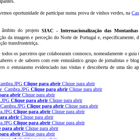
ipantes.
tivemos oportunidade de participar numa prova de vinhos verdes, na
Cas
âmbito do projeto
SIAC - Internacionalização das Montanhas
ão da imagem e perceção do Norte de Portugal e, especificamente, do
ão transfronteiriça.
 todos os parceiros que colaboraram connosco, nomeadamente o guia in
aberes e de sabores com este entusiástico grupo de jornalistas e blo
ers o entusiasmo evidenciado nas visitas e descoberta de uma tão apel
Clique para abrir
Clique para abrir
Clique para abrir
Clique para abrir
para abrir
Clique para abrir
Clique para abrir
Clique para abrir
Clique para abrir
Clique para abrir
Clique para abrir
Clique para abrir
ara abrir
Clique para abrir
Clique para abrir
Clique para abrir
e para abrir
Clique para abrir
para abrir
Clique para abrir