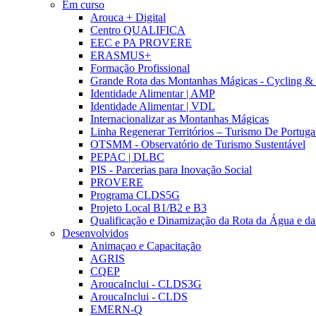
Em curso
Arouca + Digital
Centro QUALIFICA
EEC e PA PROVERE
ERASMUS+
Formação Profissional
Grande Rota das Montanhas Mágicas - Cycling &
Identidade Alimentar | AMP
Identidade Alimentar | VDL
Internacionalizar as Montanhas Mágicas
Linha Regenerar Territórios – Turismo De Portuga
OTSMM - Observatório de Turismo Sustentável
PEPAC | DLBC
PIS - Parcerias para Inovação Social
PROVERE
Programa CLDS5G
Projeto Local B1/B2 e B3
Qualificação e Dinamização da Rota da Água e da
Desenvolvidos
Animaçao e Capacitação
AGRIS
CQEP
AroucaInclui - CLDS3G
AroucaInclui - CLDS
EMERN-Q