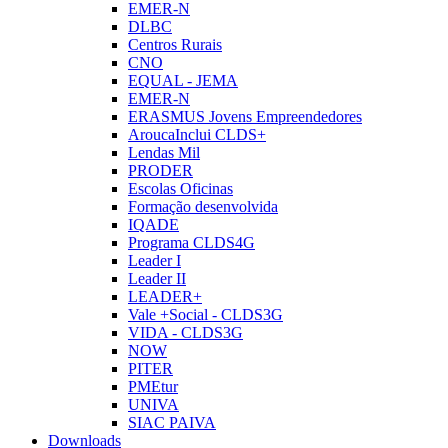
EMER-N
DLBC
Centros Rurais
CNO
EQUAL - JEMA
EMER-N
ERASMUS Jovens Empreendedores
AroucaInclui CLDS+
Lendas Mil
PRODER
Escolas Oficinas
Formação desenvolvida
IQADE
Programa CLDS4G
Leader I
Leader II
LEADER+
Vale +Social - CLDS3G
VIDA - CLDS3G
NOW
PITER
PMEtur
UNIVA
SIAC PAIVA
Downloads