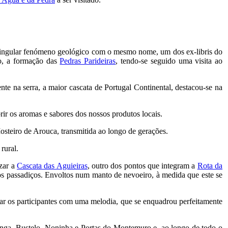
o singular fenómeno geológico com o mesmo nome, um dos ex-libris do
co, a formação das
Pedras Parideiras
, tendo-se seguido uma visita ao
ente na serra, a maior cascata de Portugal Continental, destacou-se na
rir os aromas e sabores dos nossos produtos locais.
osteiro de Arouca, transmitida ao longo de gerações.
rural.
izar a
Cascata das Aguieiras
, outro dos pontos que integram a
Rota da
re os passadiços. Envoltos num manto de nevoeiro, à medida que este se
dar os participantes com uma melodia, que se enquadrou perfeitamente
enga, Bustelo, Noninha e Portas do Montemuro e, ao longo de todo o