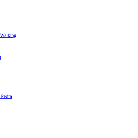
 Walking
l
 Pedra