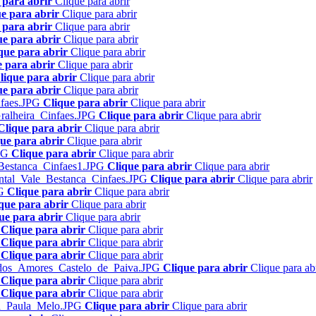
 para abrir
Clique para abrir
e para abrir
Clique para abrir
 para abrir
Clique para abrir
ue para abrir
Clique para abrir
que para abrir
Clique para abrir
e para abrir
Clique para abrir
lique para abrir
Clique para abrir
ue para abrir
Clique para abrir
Clique para abrir
Clique para abrir
Clique para abrir
Clique para abrir
Clique para abrir
Clique para abrir
ue para abrir
Clique para abrir
Clique para abrir
Clique para abrir
Clique para abrir
Clique para abrir
Clique para abrir
Clique para abrir
Clique para abrir
Clique para abrir
que para abrir
Clique para abrir
ue para abrir
Clique para abrir
Clique para abrir
Clique para abrir
Clique para abrir
Clique para abrir
Clique para abrir
Clique para abrir
Clique para abrir
Clique para ab
Clique para abrir
Clique para abrir
Clique para abrir
Clique para abrir
Clique para abrir
Clique para abrir