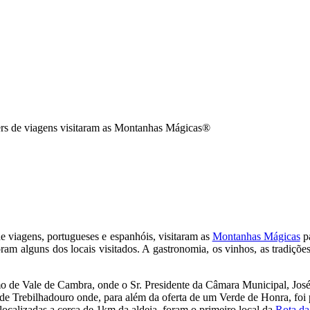
ers de viagens visitaram as Montanhas Mágicas®
de viagens, portugueses e espanhóis, visitaram as
Montanhas Mágicas
pa
oram alguns dos locais visitados. A gastronomia, os vinhos, as tradiçõe
ismo de Vale de Cambra, onde o Sr. Presidente da Câmara Municipal, 
a de Trebilhadouro onde, para além da oferta de um Verde de Honra, foi 
 localizadas a cerca de 1km da aldeia, foram o primeiro local da
Rota da