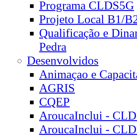
Programa CLDS5G
Projeto Local B1/B
Qualificação e Dina
Pedra
Desenvolvidos
Animaçao e Capacit
AGRIS
CQEP
AroucaInclui - CL
AroucaInclui - CL