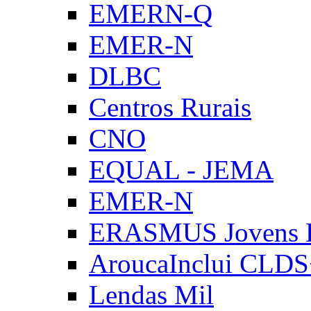
EMERN-Q
EMER-N
DLBC
Centros Rurais
CNO
EQUAL - JEMA
EMER-N
ERASMUS Jovens E
AroucaInclui CLD
Lendas Mil