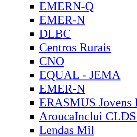
EMERN-Q
EMER-N
DLBC
Centros Rurais
CNO
EQUAL - JEMA
EMER-N
ERASMUS Jovens E
AroucaInclui CLD
Lendas Mil