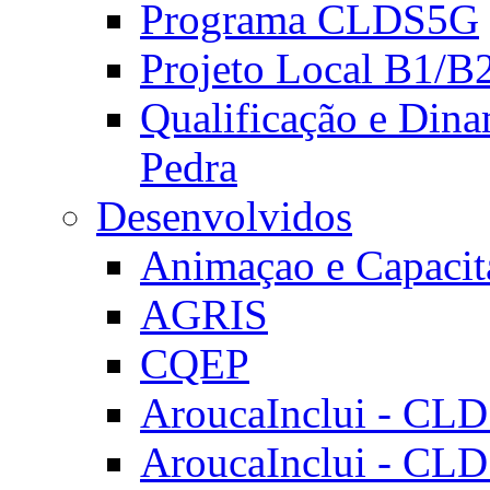
Programa CLDS5G
Projeto Local B1/B
Qualificação e Dina
Pedra
Desenvolvidos
Animaçao e Capacit
AGRIS
CQEP
AroucaInclui - CL
AroucaInclui - CL