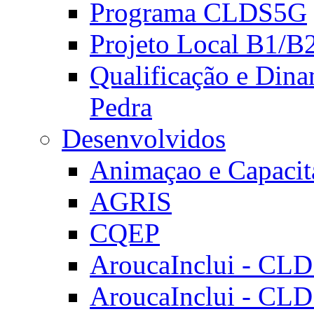
Programa CLDS5G
Projeto Local B1/B
Qualificação e Dina
Pedra
Desenvolvidos
Animaçao e Capacit
AGRIS
CQEP
AroucaInclui - CL
AroucaInclui - CL