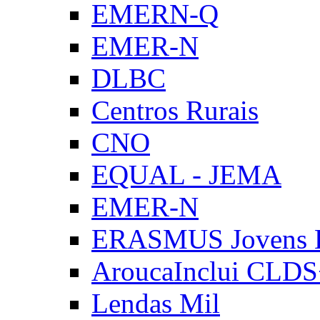
EMERN-Q
EMER-N
DLBC
Centros Rurais
CNO
EQUAL - JEMA
EMER-N
ERASMUS Jovens E
AroucaInclui CLD
Lendas Mil