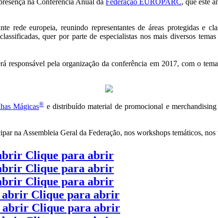
presença na Conferência Anual da
Federação EUROPARC
, que este a
te rede europeia, reunindo representantes de áreas protegidas e cla
 classificadas, quer por parte de especialistas nos mais diversos temas
rá responsável pela organização da conferência em 2017, com o tem
®
has Mágicas
e distribuído material de promocional e merchandising 
cipar na Assembleia Geral da Federação, nos workshops temáticos, nos tu
abrir
Clique para abrir
abrir
Clique para abrir
abrir
Clique para abrir
 abrir
Clique para abrir
 abrir
Clique para abrir