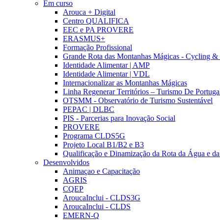
Em curso
Arouca + Digital
Centro QUALIFICA
EEC e PA PROVERE
ERASMUS+
Formação Profissional
Grande Rota das Montanhas Mágicas - Cycling &
Identidade Alimentar | AMP
Identidade Alimentar | VDL
Internacionalizar as Montanhas Mágicas
Linha Regenerar Territórios – Turismo De Portuga
OTSMM - Observatório de Turismo Sustentável
PEPAC | DLBC
PIS - Parcerias para Inovação Social
PROVERE
Programa CLDS5G
Projeto Local B1/B2 e B3
Qualificação e Dinamização da Rota da Água e da
Desenvolvidos
Animaçao e Capacitação
AGRIS
CQEP
AroucaInclui - CLDS3G
AroucaInclui - CLDS
EMERN-Q