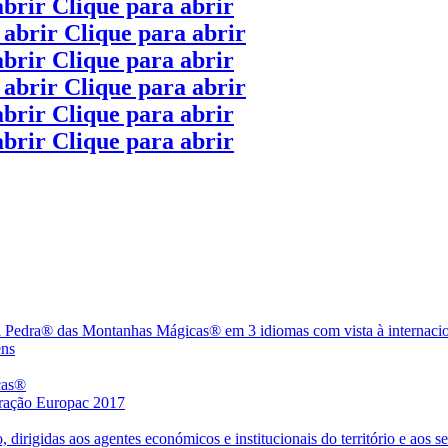
abrir
Clique para abrir
 abrir
Clique para abrir
abrir
Clique para abrir
 abrir
Clique para abrir
abrir
Clique para abrir
abrir
Clique para abrir
 Pedra® das Montanhas Mágicas® em 3 idiomas com vista à internaciona
ens
cas®
ração Europac 2017
 dirigidas aos agentes económicos e institucionais do território e aos s