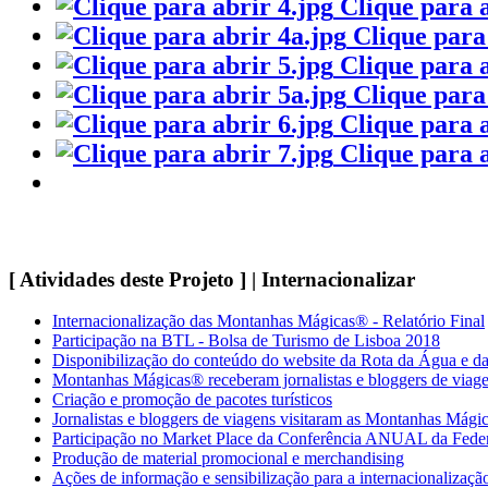
Clique para 
Clique para
Clique para 
Clique para
Clique para 
Clique para 
[ Atividades deste Projeto ] | Internacionalizar
Internacionalização das Montanhas Mágicas® - Relatório Final
Participação na BTL - Bolsa de Turismo de Lisboa 2018
Disponibilização do conteúdo do website da Rota da Água e da
Montanhas Mágicas® receberam jornalistas e bloggers de viag
Criação e promoção de pacotes turísticos
Jornalistas e bloggers de viagens visitaram as Montanhas Mági
Participação no Market Place da Conferência ANUAL da Fede
Produção de material promocional e merchandising
Ações de informação e sensibilização para a internacionalização,