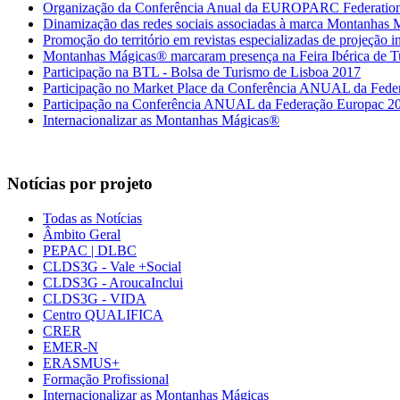
Organização da Conferência Anual da EUROPARC Federatio
Dinamização das redes sociais associadas à marca Montanhas
Promoção do território em revistas especializadas de projeção i
Montanhas Mágicas® marcaram presença na Feira Ibérica de T
Participação na BTL - Bolsa de Turismo de Lisboa 2017
Participação no Market Place da Conferência ANUAL da Fede
Participação na Conferência ANUAL da Federação Europac 2
Internacionalizar as Montanhas Mágicas®
Notícias por projeto
Todas as Notícias
Âmbito Geral
PEPAC | DLBC
CLDS3G - Vale +Social
CLDS3G - AroucaInclui
CLDS3G - VIDA
Centro QUALIFICA
CRER
EMER-N
ERASMUS+
Formação Profissional
Internacionalizar as Montanhas Mágicas