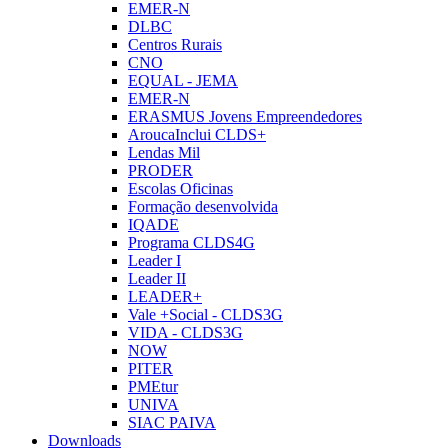
EMER-N
DLBC
Centros Rurais
CNO
EQUAL - JEMA
EMER-N
ERASMUS Jovens Empreendedores
AroucaInclui CLDS+
Lendas Mil
PRODER
Escolas Oficinas
Formação desenvolvida
IQADE
Programa CLDS4G
Leader I
Leader II
LEADER+
Vale +Social - CLDS3G
VIDA - CLDS3G
NOW
PITER
PMEtur
UNIVA
SIAC PAIVA
Downloads