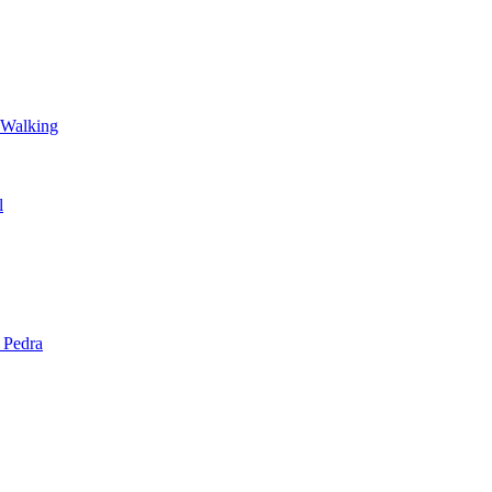
 Walking
l
 Pedra