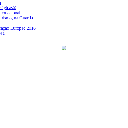
n
 Mágicas®
nternacional
urismo, na Guarda
ração Europac 2016
016