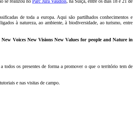
no se realizou no
Parc Jura Vaudois
, na Suíça, entre os dias 18 e 21 de
ssificadas de toda a europa. Aqui são partilhados conhecimentos e
 ligados à natureza, ao ambiente, à biodiversidade, ao turismo, entre
a
New Voices New Visions New Values for people and Nature in
a todos os presentes de forma a promover o que o território tem de
toriais e nas visitas de campo.