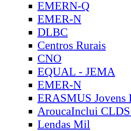
EMERN-Q
EMER-N
DLBC
Centros Rurais
CNO
EQUAL - JEMA
EMER-N
ERASMUS Jovens E
AroucaInclui CLD
Lendas Mil