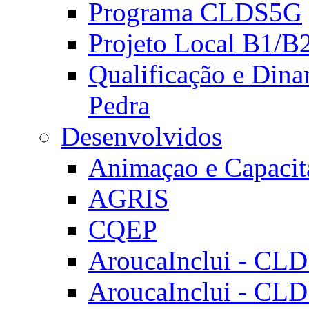
Programa CLDS5G
Projeto Local B1/B
Qualificação e Dina
Pedra
Desenvolvidos
Animaçao e Capacit
AGRIS
CQEP
AroucaInclui - CL
AroucaInclui - CL