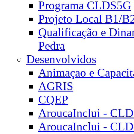
Programa CLDS5G
Projeto Local B1/B
Qualificação e Dina
Pedra
Desenvolvidos
Animaçao e Capacit
AGRIS
CQEP
AroucaInclui - CL
AroucaInclui - CL