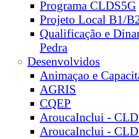
Programa CLDS5G
Projeto Local B1/B
Qualificação e Dina
Pedra
Desenvolvidos
Animaçao e Capacit
AGRIS
CQEP
AroucaInclui - CL
AroucaInclui - CL