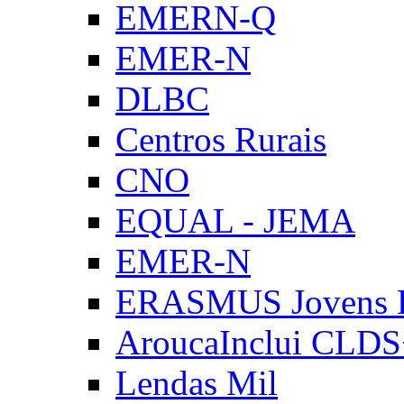
EMERN-Q
EMER-N
DLBC
Centros Rurais
CNO
EQUAL - JEMA
EMER-N
ERASMUS Jovens E
AroucaInclui CLD
Lendas Mil