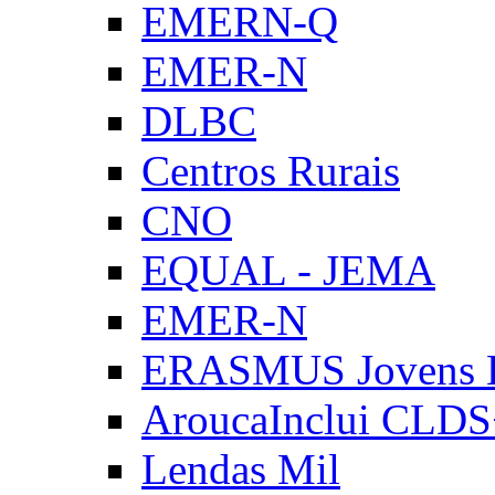
EMERN-Q
EMER-N
DLBC
Centros Rurais
CNO
EQUAL - JEMA
EMER-N
ERASMUS Jovens E
AroucaInclui CLD
Lendas Mil