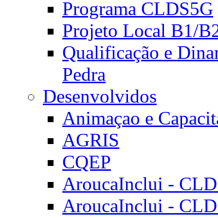
Programa CLDS5G
Projeto Local B1/B
Qualificação e Dina
Pedra
Desenvolvidos
Animaçao e Capacit
AGRIS
CQEP
AroucaInclui - CL
AroucaInclui - CL