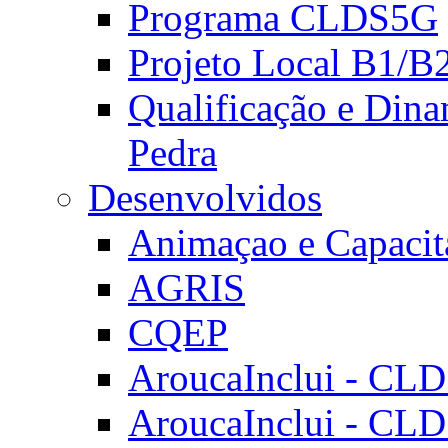
Programa CLDS5G
Projeto Local B1/B
Qualificação e Dina
Pedra
Desenvolvidos
Animaçao e Capacit
AGRIS
CQEP
AroucaInclui - CL
AroucaInclui - CL