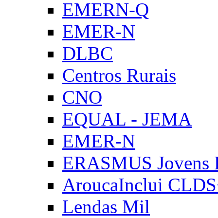
EMERN-Q
EMER-N
DLBC
Centros Rurais
CNO
EQUAL - JEMA
EMER-N
ERASMUS Jovens E
AroucaInclui CLD
Lendas Mil