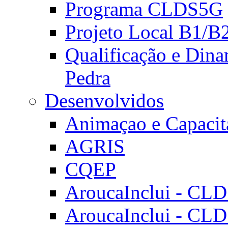
Programa CLDS5G
Projeto Local B1/B
Qualificação e Dina
Pedra
Desenvolvidos
Animaçao e Capacit
AGRIS
CQEP
AroucaInclui - CL
AroucaInclui - CL