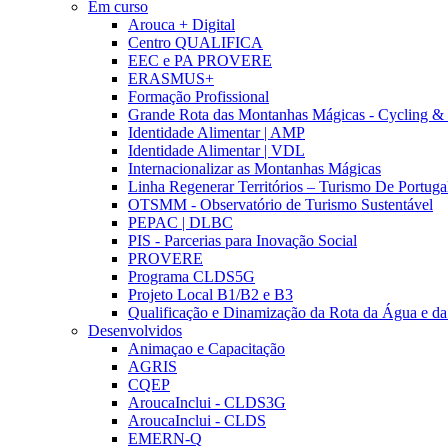
Em curso
Arouca + Digital
Centro QUALIFICA
EEC e PA PROVERE
ERASMUS+
Formação Profissional
Grande Rota das Montanhas Mágicas - Cycling &
Identidade Alimentar | AMP
Identidade Alimentar | VDL
Internacionalizar as Montanhas Mágicas
Linha Regenerar Territórios – Turismo De Portuga
OTSMM - Observatório de Turismo Sustentável
PEPAC | DLBC
PIS - Parcerias para Inovação Social
PROVERE
Programa CLDS5G
Projeto Local B1/B2 e B3
Qualificação e Dinamização da Rota da Água e da
Desenvolvidos
Animaçao e Capacitação
AGRIS
CQEP
AroucaInclui - CLDS3G
AroucaInclui - CLDS
EMERN-Q