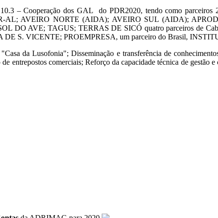
ida 10.3 – Cooperação dos GAL do PDR2020, tendo como parceiros
-AL; AVEIRO NORTE (AIDA); AVEIRO SUL (AIDA); APRO
 DO AVE; TAGUS; TERRAS DE SICÓ quatro parceiros de C
ICENTE; PROEMPRESA, um parceiro do Brasil, INSTITUTO G
"Casa da Lusofonia"; Disseminação e transferência de conhecimentos 
 de entrepostos comerciais; Reforço da capacidade técnica de gestão e
Contas
da ADRIMAG para 2020.