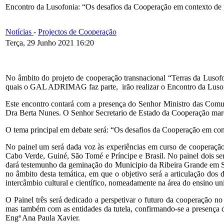
Encontro da Lusofonia: “Os desafios da Cooperação em contexto de
Notícias
-
Projectos de Cooperação
Terça, 29 Junho 2021 16:20
No âmbito do projeto de cooperação transnacional “Terras da Lusof
quais o GAL ADRIMAG faz parte, irão realizar o Encontro da Lusofon
Este encontro contará com a presença do Senhor Ministro das Comu
Dra Berta Nunes. O Senhor Secretario de Estado da Cooperação marc
O tema principal em debate será: “Os desafios da Cooperação em co
No painel um será dada voz às experiências em curso de cooperação
Cabo Verde, Guiné, São Tomé e Príncipe e Brasil. No painel dois s
dará testemunho da geminação do Municipio da Ribeira Grande em San
no âmbito desta temática, em que o objetivo será a articulação dos 
intercâmbio cultural e científico, nomeadamente na área do ensino un
O Painel três será dedicado a perspetivar o futuro da cooperação n
mas também com as entidades da tutela, confirmando-se a presenç
Engª Ana Paula Xavier.