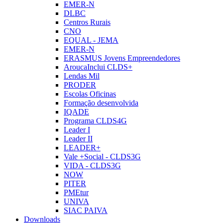
EMER-N
DLBC
Centros Rurais
CNO
EQUAL - JEMA
EMER-N
ERASMUS Jovens Empreendedores
AroucaInclui CLDS+
Lendas Mil
PRODER
Escolas Oficinas
Formação desenvolvida
IQADE
Programa CLDS4G
Leader I
Leader II
LEADER+
Vale +Social - CLDS3G
VIDA - CLDS3G
NOW
PITER
PMEtur
UNIVA
SIAC PAIVA
Downloads