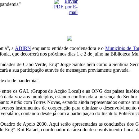
 pandemia”
onia”, a
ADIRN
enquanto entidade coordenadora e o
Município de To
ia, que decorrerá nos próximos dias 1 e 2 de julho na Biblioteca Mu
nidades de Cabo Verde, Engº Jorge Santos bem como a Senhora Secre
ará a sua participação através de mensagem previamente gravada.
ntexto de pandemia”.
 entre os GAL (Grupos de Acção Local) e as ONG dos países lusófonos
erá dada voz aos municípios, estando confirmada a presença do Senho
to Antão com Torres Novas, estando ainda representados outros municíp
diversos instrumentos de cooperação para otimizar o desenvolvimento do
iversitário, contando desde já com a participação do Instituto Politéc
o Quadro de Apoio 2030. Aqui serão apresentadas as conclusões dos Gru
a do Engº. Rui Rafael, coordenador da área do desenvolvimento Loca