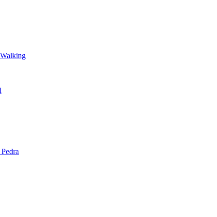
 Walking
l
 Pedra