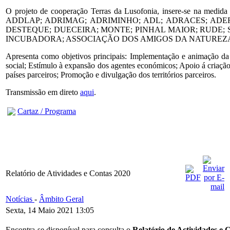
O projeto de cooperação Terras da Lusofonia, insere-se na med
ADDLAP; ADRIMAG; ADRIMINHO; ADL; ADRACES; ADER
DESTEQUE; DUECEIRA; MONTE; PINHAL MAIOR; RUDE; SOL
INCUBADORA; ASSOCIAÇÃO DOS AMIGOS DA NATUREZA DE S. V
Apresenta como objetivos principais: Implementação e animação da 
social; Estímulo à expansão dos agentes económicos; Apoio á criação
países parceiros; Promoção e divulgação dos territórios parceiros.
Transmissão em direto
aqui
.
Cartaz / Programa
Relatório de Atividades e Contas 2020
Notícias
-
Âmbito Geral
Sexta, 14 Maio 2021 13:05
Encontra-se disponível para consulta o
Relatório de Actividades e 